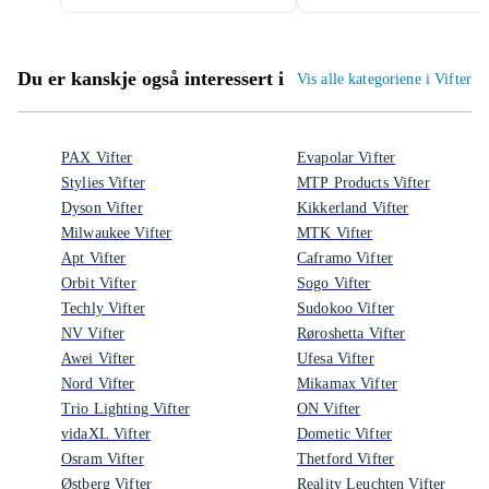
Du er kanskje også interessert i
Vis alle kategoriene i Vifter
PAX Vifter
Evapolar Vifter
Stylies Vifter
MTP Products Vifter
Dyson Vifter
Kikkerland Vifter
Milwaukee Vifter
MTK Vifter
Apt Vifter
Caframo Vifter
Orbit Vifter
Sogo Vifter
Techly Vifter
Sudokoo Vifter
NV Vifter
Røroshetta Vifter
Awei Vifter
Ufesa Vifter
Nord Vifter
Mikamax Vifter
Trio Lighting Vifter
ON Vifter
vidaXL Vifter
Dometic Vifter
Osram Vifter
Thetford Vifter
Østberg Vifter
Reality Leuchten Vifter