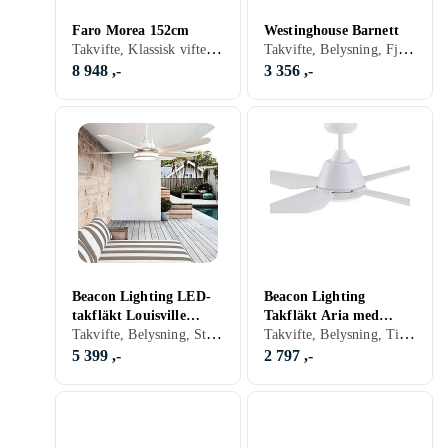
Faro Morea 152cm
Westinghouse Barnett
Takvifte, Klassisk vifte, Fjernkontroll
Takvifte, Belysning, Fjernkontroll
8 948 ,-
3 356 ,-
Beacon Lighting LED-
Beacon Lighting
takfläkt Louisville
Takfläkt Aria med
Takvifte, Belysning, Stillegående
Takvifte, Belysning, Timer, Fjernkontroll, Stillegående
fjärrkontroll vit
LED-lampa, vit
5 399 ,-
2 797 ,-