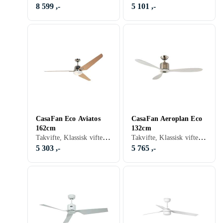
8 599 ,-
5 101 ,-
CasaFan Eco Aviatos
CasaFan Aeroplan Eco
162cm
132cm
Takvifte, Klassisk vifte, Belysning, Timer, Fjernkontroll
Takvifte, Klassisk vifte, Timer, Fjernkontroll, Stillegående
5 303 ,-
5 765 ,-