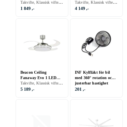
Takvifte, Klassisk vifte, Belysning
Takvifte, Klassisk vifte, Fjernkontroll, Stillegående
1 849 ,-
4 149 ,-
Beacon Ceiling
INF Kylfläkt för bil
Fanaway Evo 1 LED
med 360° rotation och
Takvifte, Klassisk vifte, Belysning, Fjernkontroll, Stillegående
121cm
justerbar hastighet
5 189 ,-
201 ,-