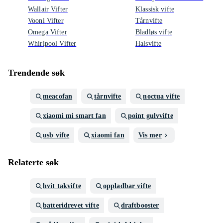
Wallair Vifter
Klassisk vifte
Vooni Vifter
Tårnvifte
Omega Vifter
Bladløs vifte
Whirlpool Vifter
Halsvifte
Trendende søk
meacofan
tårnvifte
noctua vifte
xiaomi mi smart fan
point gulvvifte
usb vifte
xiaomi fan
Vis mer
Relaterte søk
hvit takvifte
oppladbar vifte
batteridrevet vifte
draftbooster