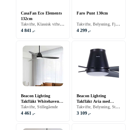
CasaFan Eco Elements
Faro Punt 130cm
132cm
Takvifte, Klassisk vifte, Belysning, Timer, Fjernkontroll, Stillegående
Takvifte, Belysning, Fjernkontroll, Stillegående
4 841 ,-
4 299 ,-
Beacon Lighting
Beacon Lighting
Takfläkt Whitehaven
Takfläkt Aria med
Takvifte, Belysning, Stillegående
med LED-ljus, svart
Takvifte, Stillegående
LED-belysning, svart
4 461 ,-
3 109 ,-