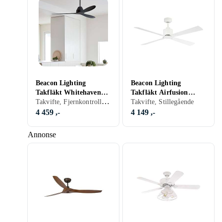
Beacon Lighting
Beacon Lighting
Takfläkt Whitehaven
Takfläkt Airfusion
Takvifte, Fjernkontroll, Stillegående
142 cm svart
Climate DC
Takvifte, Stillegående
4 459 ,-
4 149 ,-
Annonse