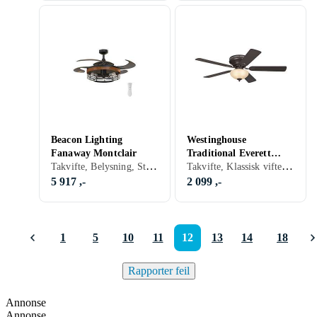
Beacon Lighting
Westinghouse
Fanaway Montclair
Traditional Everett
Takvifte, Belysning, Stillegående
Takvifte, Klassisk vifte, Belysning, Stillegående
132cm
5 917 ,-
2 099 ,-
1
5
10
11
12
13
14
18
Rapporter feil
Annonse
Annonse