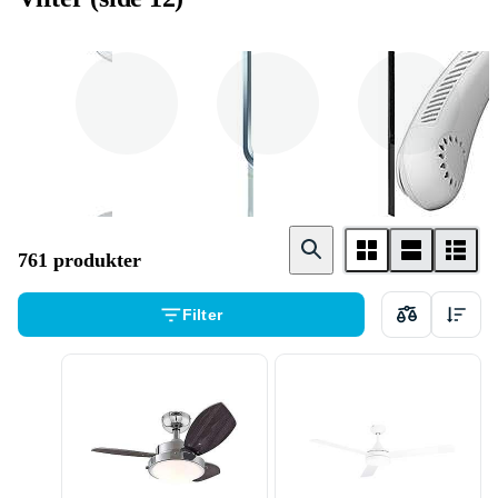
Klassisk vifte
Bladløs vifte
Tårnvifte
761 produkter
Filter