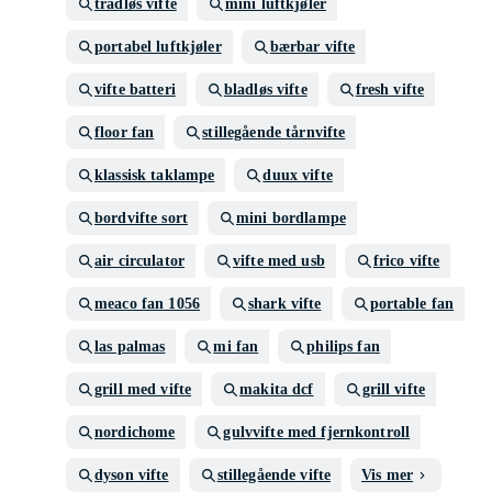
trådløs vifte
mini luftkjøler
portabel luftkjøler
bærbar vifte
vifte batteri
bladløs vifte
fresh vifte
floor fan
stillegående tårnvifte
klassisk taklampe
duux vifte
bordvifte sort
mini bordlampe
air circulator
vifte med usb
frico vifte
meaco fan 1056
shark vifte
portable fan
las palmas
mi fan
philips fan
grill med vifte
makita dcf
grill vifte
nordichome
gulvvifte med fjernkontroll
dyson vifte
stillegående vifte
Vis mer