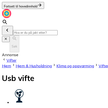
Fortsett til hovedinnhold
Søk
Annonse
Vifter
Hjem
Hjem & Husholdning
Klima og oppvarming
Vifte
Usb vifte