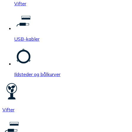
Vifter
USB-kabler
Ildsteder og bålkurver
Vifter