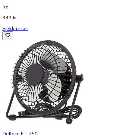
fra
349 kr
Sjekk priser
Deltaco FT-750