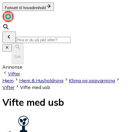
Fortsett til hovedinnhold
Søk
Annonse
Vifter
Hjem
Hjem & Husholdning
Klima og oppvarming
Vifter
Vifte med usb
Vifte med usb