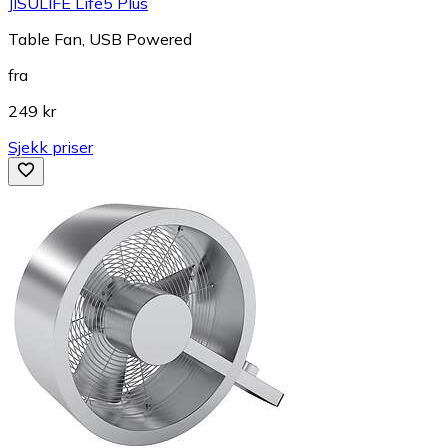
JISULIFE Life5 Plus
Table Fan, USB Powered
fra
249 kr
Sjekk priser