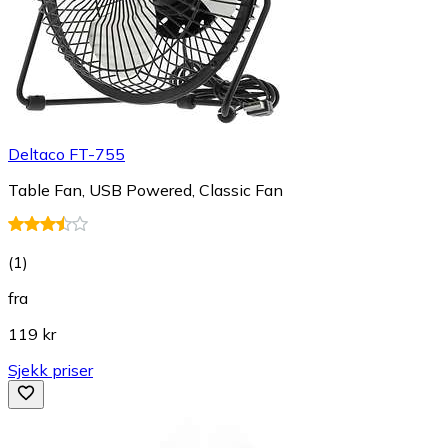
Deltaco FT-755
Table Fan, USB Powered, Classic Fan
(
1
)
fra
119 kr
Sjekk priser