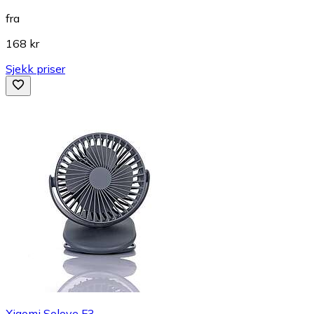
fra
168 kr
Sjekk priser
Xiaomi Solove F3