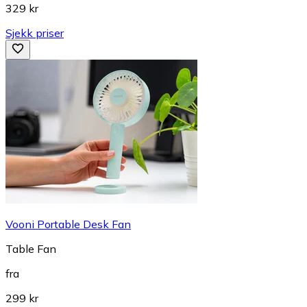
329 kr
Sjekk priser
Vooni Portable Desk Fan
Table Fan
fra
299 kr