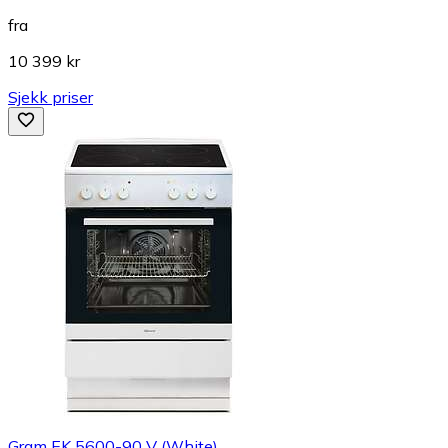
fra
10 399 kr
Sjekk priser
Gram EK 5600-90 V (White)