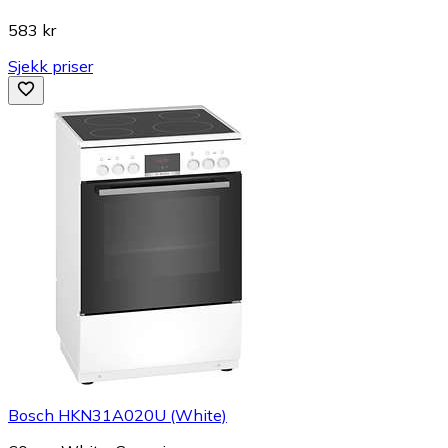
583 kr
Sjekk priser
Bosch HKN31A020U (White)