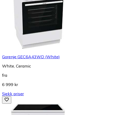
Gorenje GEC6A43WD (White)
White, Ceramic
fra
6 999 kr
Sjekk priser