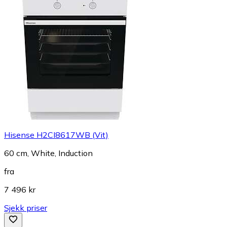
Hisense H2CI8617WB (Vit)
60 cm, White, Induction
fra
7 496 kr
Sjekk priser