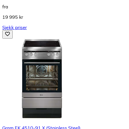
fra
19 995 kr
Sjekk priser
Gram EK 4510-91 X (Stainless Steel)