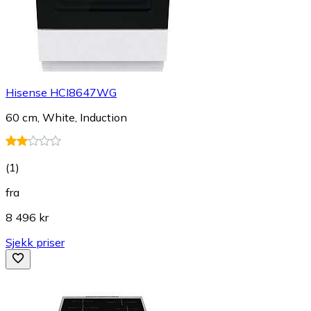
Hisense HCI8647WG
60 cm, White, Induction
(
1
)
fra
8 496 kr
Sjekk priser