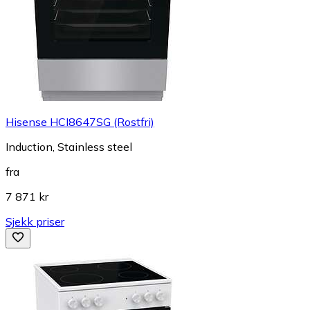
Hisense HCI8647SG (Rostfri)
Induction, Stainless steel
fra
7 871 kr
Sjekk priser