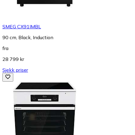
SMEG CX91IMBL
90 cm, Black, Induction
fra
28 799 kr
Sjekk priser