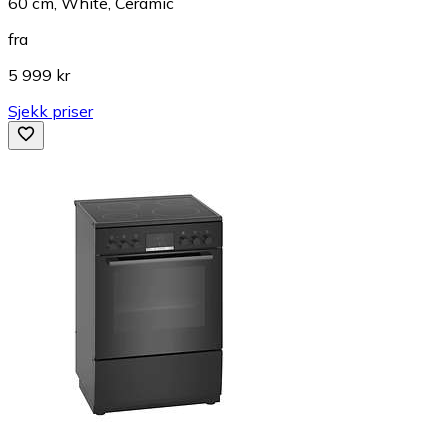
60 cm, White, Ceramic
fra
5 999 kr
Sjekk priser