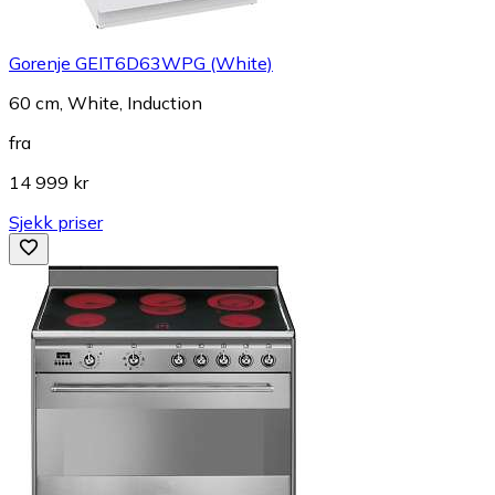
Gorenje GEIT6D63WPG (White)
60 cm, White, Induction
fra
14 999 kr
Sjekk priser