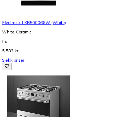
Electrolux LKR500066W (White)
White, Ceramic
fra
5 583 kr
Sjekk priser