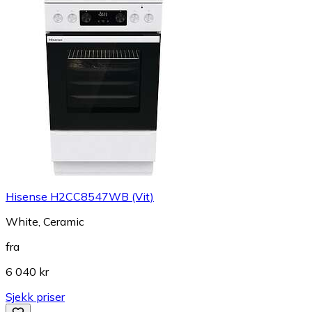
Hisense H2CC8547WB (Vit)
White, Ceramic
fra
6 040 kr
Sjekk priser