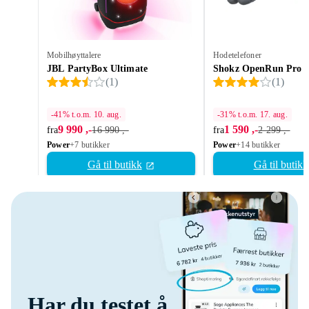
Mobilhøyttalere
Hodetelefoner
JBL PartyBox Ultimate
Shokz OpenRun Pro 
(
1
)
(
1
)
-41% t.o.m. 10. aug.
-31% t.o.m. 17. aug.
9 990 ,-
1 590 ,-
fra
16 990 ,-
fra
2 299 ,-
Power
+7 butikker
Power
+14 butikker
Gå til butikk
Gå til butikk
Har du testet å