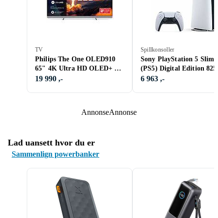
TV
Spillkonsoller
Philips The One OLED910
Sony PlayStation 5 Slim
65" 4K Ultra HD OLED+ AI
(PS5) Digital Edition 82
Ambilight Google TV (2025)
19 990 ,-
6 963 ,-
- 65
Annonse
Annonse
Lad uansett hvor du er
Sammenlign powerbanker