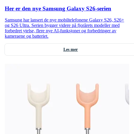
Her er den nye Samsung Galaxy S26-serien
Samsung har lansert de nye mobiltelefonene Galaxy S26, S26+
og S26 Ultra. Serien bygger videre på fjorårets modeller med
forbedret ytelse, flere nye AI-funksjoner og forbedringer av
kameraene og batteriet.
Les mer