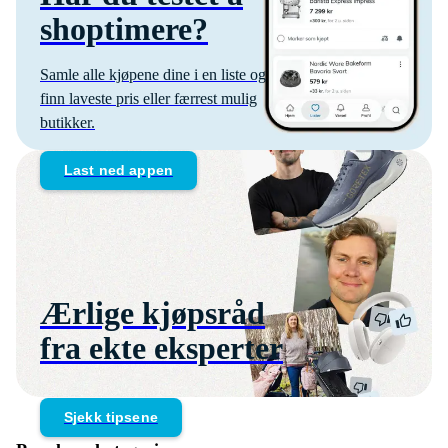
shoptimere?
Samle alle kjøpene dine i en liste og
finn laveste pris eller færrest mulig
butikker.
Last ned appen
Ærlige kjøpsråd
fra ekte eksperter
Sjekk tipsene