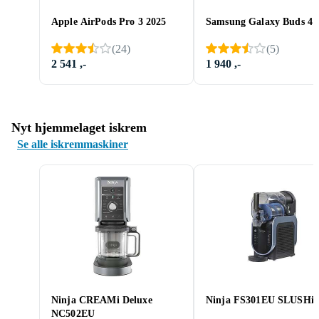
Apple AirPods Pro 3 2025
Samsung Galaxy Buds 4 
(
24
)
(
5
)
2 541 ,-
1 940 ,-
Nyt hjemmelaget iskrem
Se alle iskremmaskiner
Ninja CREAMi Deluxe
Ninja FS301EU SLUSHi
NC502EU