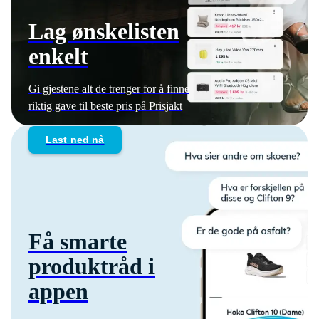
Lag ønskelisten
enkelt
Gi gjestene alt de trenger for å finne
riktig gave til beste pris på Prisjakt
Last ned nå
Få smarte
produktråd i
appen