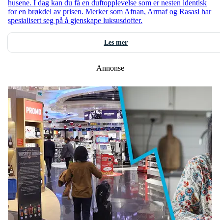
husene. I dag kan du få en duftopplevelse som er nesten identisk
for en brøkdel av prisen. Merker som Afnan, Armaf og Rasasi har
spesialisert seg på å gjenskape luksusdofter.
Les mer
Annonse