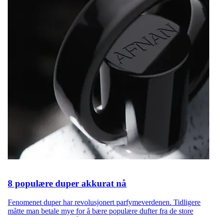
8 populære duper akkurat nå
Fenomenet duper har revolusjonert parfymeverdenen. Tidligere
måtte man betale mye for å bære populære dufter fra de store