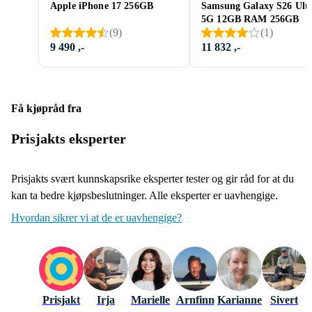
Apple iPhone 17 256GB
Samsung Galaxy S26 Ult
5G 12GB RAM 256GB
(
9
)
(
1
)
9 490 ,-
11 832 ,-
Få kjøpråd fra
Prisjakts eksperter
Prisjakts svært kunnskapsrike eksperter tester og gir råd for at du
kan ta bedre kjøpsbeslutninger. Alle eksperter er uavhengige.
Hvordan sikrer vi at de er uavhengige?
Prisjakt
Irja
Marielle
Arnfinn
Karianne
Sivert