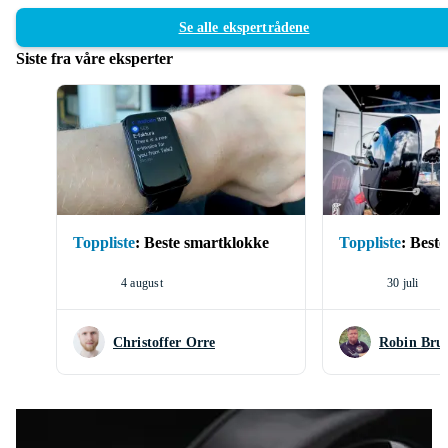
Se alle ekspertrådene
Siste fra våre eksperter
Toppliste
:
Beste smartklokke
Toppliste
:
Beste 
4 august
30 juli
Christoffer Orre
Robin Bru