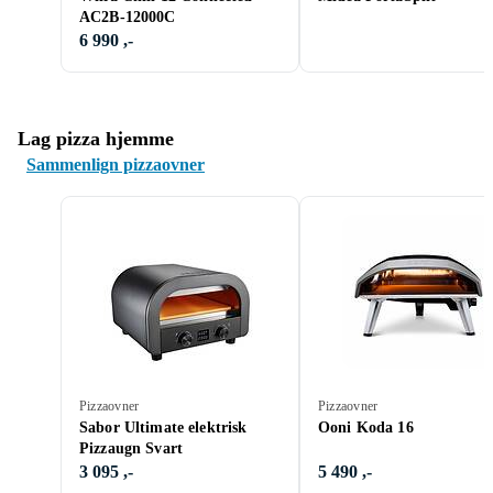
AC2B-12000C
6 990 ,-
Lag pizza hjemme
Sammenlign pizzaovner
Pizzaovner
Pizzaovner
Sabor Ultimate elektrisk
Ooni Koda 16
Pizzaugn Svart
3 095 ,-
5 490 ,-