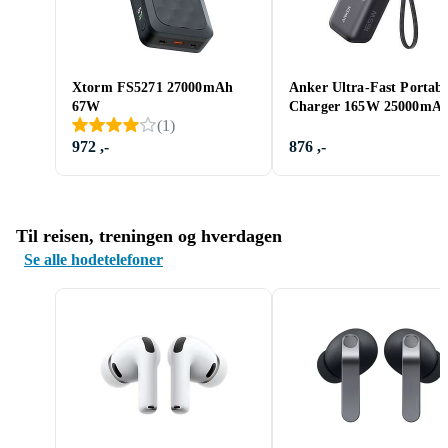
Xtorm FS5271 27000mAh
Anker Ultra-Fast Portabl
67W
Charger 165W 25000mA
(
1
)
972 ,-
876 ,-
Til reisen, treningen og hverdagen
Se alle hodetelefoner