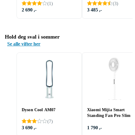
(
1
)
(
3
)
2 690 ,-
3 485 ,-
Hold deg sval i sommer
Se alle vifter her
Dyson Cool AM07
Xiaomi Mijia Smart
Standing Fan Pro Slim
(
7
)
3 690 ,-
1 790 ,-