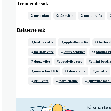
Trendende søk
meacofan
tårnvifte
noctua vifte
Relaterte søk
hvit takvifte
oppladbar vifte
batterid
bærbar vifte
duux whisper
bladløs vi
duux vifte
bordvifte sort
mini bordl
meaco fan 1056
shark vifte
ec vifte
grill vifte
nordichome
gulvvifte med 
Få smarte s