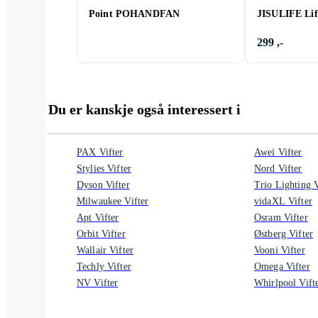
Point POHANDFAN
JISULIFE Lif
299 ,-
Du er kanskje også interessert i
PAX Vifter
Awei Vifter
Stylies Vifter
Nord Vifter
Dyson Vifter
Trio Lighting V
Milwaukee Vifter
vidaXL Vifter
Apt Vifter
Osram Vifter
Orbit Vifter
Østberg Vifter
Wallair Vifter
Vooni Vifter
Techly Vifter
Omega Vifter
NV Vifter
Whirlpool Vift