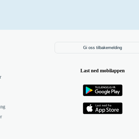
Gi oss tilbakemelding
Last ned mobilappen
r
ing
r