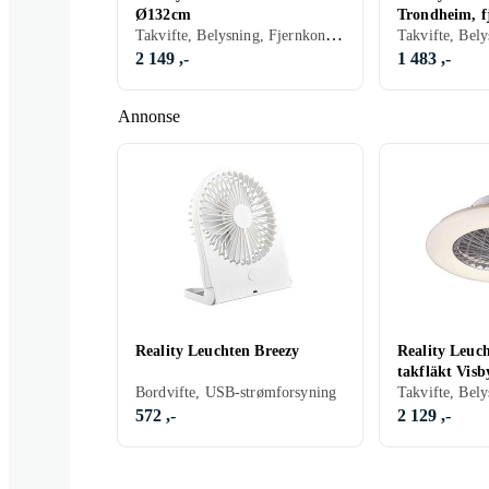
Ø132cm
Trondheim, fj
Takvifte, Belysning, Fjernkontroll
E27, svart
2 149 ,-
1 483 ,-
Annonse
Reality Leuchten Breezy
Reality Leuc
takfläkt Visb
Bordvifte, USB-strømforsyning
Takvifte, Bely
572 ,-
2 129 ,-