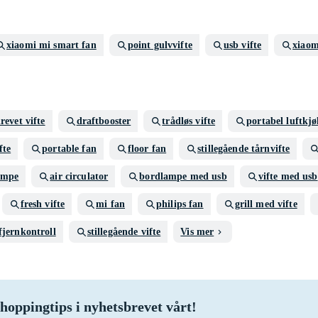
xiaomi mi smart fan
point gulvvifte
usb vifte
xiaom
revet vifte
draftbooster
trådløs vifte
portabel luftkjø
fte
portable fan
floor fan
stillegående tårnvifte
ampe
air circulator
bordlampe med usb
vifte med usb
fresh vifte
mi fan
philips fan
grill med vifte
fjernkontroll
stillegående vifte
Vis mer
hoppingtips i nyhetsbrevet vårt!