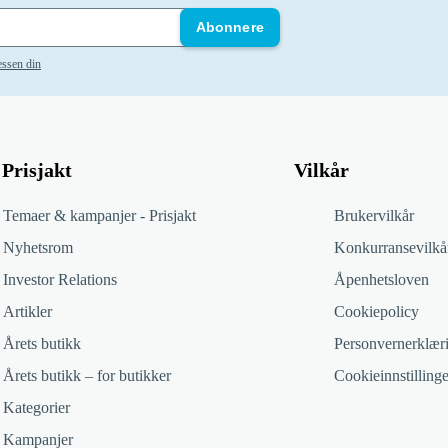
Abonnere
essen din
Prisjakt
Vilkår
Temaer & kampanjer - Prisjakt
Brukervilkår
Nyhetsrom
Konkurransevilkå
Investor Relations
Åpenhetsloven
Artikler
Cookiepolicy
Årets butikk
Personvernerklær
Årets butikk – for butikker
Cookieinnstillinge
Kategorier
Kampanjer