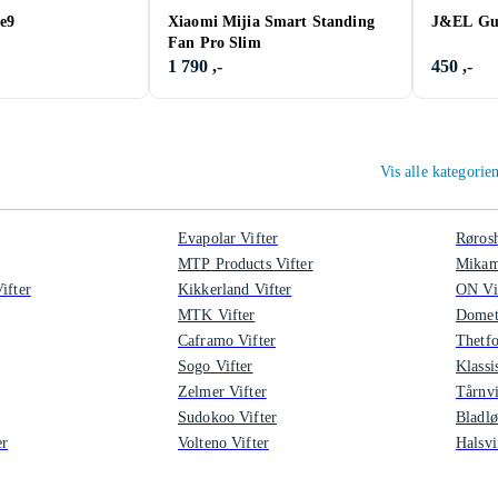
e9
Xiaomi Mijia Smart Standing
J&EL Gul
Fan Pro Slim
1 790 ,-
450 ,-
Vis alle kategorie
Evapolar Vifter
Rørosh
MTP Products Vifter
Mikam
ifter
Kikkerland Vifter
ON Vi
MTK Vifter
Dometi
Caframo Vifter
Thetfo
Sogo Vifter
Klassi
Zelmer Vifter
Tårnvi
Sudokoo Vifter
Bladlø
er
Volteno Vifter
Halsvi