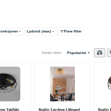
Funksjoner
Lydnivå (max)
Flere filter
Sorter etter
:
Popularitet
hten Takfläkt
Reality Leuchten Lillesand
Reality