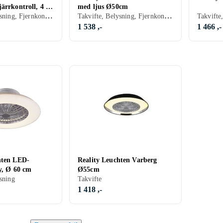
ärrkontroll, 4 x
med ljus Ø50cm
Takvifte, Belysning, Fjernkontroll
Takvifte, Belysning, Fjernkontroll, Stillegående
1 538 ,-
1 466 ,-
hten LED-
Reality Leuchten Varberg
y, Ø 60 cm
Ø55cm
sning
Takvifte
1 418 ,-