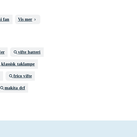
i fan
Vis mer
ler
vifte batteri
klassisk taklampe
frico vifte
makita dcf