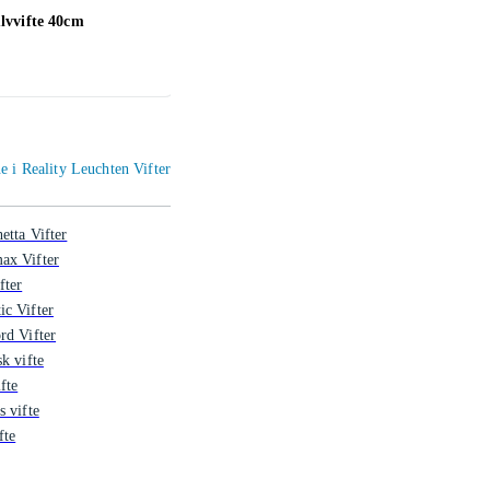
vvifte 40cm
Arida Venti 160
Phili
4 154 ,-
ne i Reality Leuchten Vifter
etta Vifter
ax Vifter
fter
c Vifter
rd Vifter
sk vifte
fte
s vifte
fte