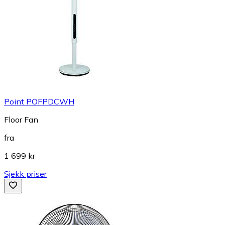
Point POFPDCWH
Floor Fan
fra
1 699 kr
Sjekk priser