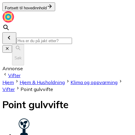
Fortsett til hovedinnhold
Søk
Annonse
Vifter
Hjem
Hjem & Husholdning
Klima og oppvarming
Vifter
Point gulvvifte
Point gulvvifte