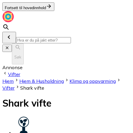
Fortsett til hovedinnhold
Søk
Annonse
Vifter
Hjem
Hjem & Husholdning
Klima og oppvarming
Vifter
Shark vifte
Shark vifte