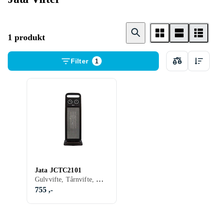
1 produkt
Filter
1
Jata JCTC2101
Gulvvifte, Tårnvifte, Oscillerende, Er hev og senk
755 ,-