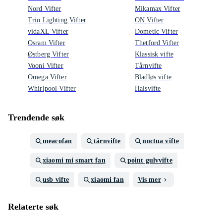
Nord Vifter
Mikamax Vifter
Trio Lighting Vifter
ON Vifter
vidaXL Vifter
Dometic Vifter
Osram Vifter
Thetford Vifter
Østberg Vifter
Klassisk vifte
Vooni Vifter
Tårnvifte
Omega Vifter
Bladløs vifte
Whirlpool Vifter
Halsvifte
Trendende søk
meacofan
tårnvifte
noctua vifte
xiaomi mi smart fan
point gulvvifte
usb vifte
xiaomi fan
Vis mer
Relaterte søk