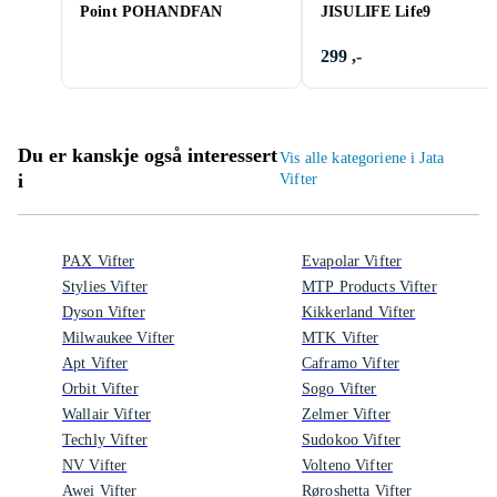
Point POHANDFAN
JISULIFE Life9
299 ,-
Du er kanskje også interessert
Vis alle kategoriene i Jata
i
Vifter
PAX Vifter
Evapolar Vifter
Stylies Vifter
MTP Products Vifter
Dyson Vifter
Kikkerland Vifter
Milwaukee Vifter
MTK Vifter
Apt Vifter
Caframo Vifter
Orbit Vifter
Sogo Vifter
Wallair Vifter
Zelmer Vifter
Techly Vifter
Sudokoo Vifter
NV Vifter
Volteno Vifter
Awei Vifter
Røroshetta Vifter