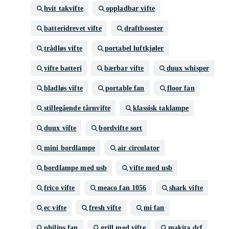
hvit takvifte
oppladbar vifte
batteridrevet vifte
draftbooster
trådløs vifte
portabel luftkjøler
vifte batteri
bærbar vifte
duux whisper
bladløs vifte
portable fan
floor fan
stillegående tårnvifte
klassisk taklampe
duux vifte
bordvifte sort
mini bordlampe
air circulator
bordlampe med usb
vifte med usb
frico vifte
meaco fan 1056
shark vifte
ec vifte
fresh vifte
mi fan
philips fan
grill med vifte
makita dcf