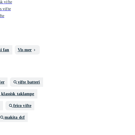
sk vifte
s vifte
fte
i fan
Vis mer
ler
vifte batteri
klassisk taklampe
frico vifte
makita dcf