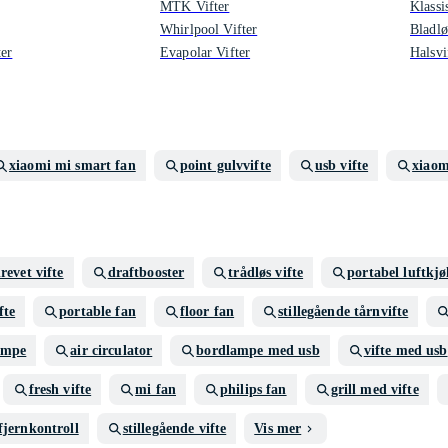
MTK Vifter
Klassi
Whirlpool Vifter
Bladlø
ter
Evapolar Vifter
Halsvi
xiaomi mi smart fan
point gulvvifte
usb vifte
xiaom
revet vifte
draftbooster
trådløs vifte
portabel luftkjø
fte
portable fan
floor fan
stillegående tårnvifte
ampe
air circulator
bordlampe med usb
vifte med usb
fresh vifte
mi fan
philips fan
grill med vifte
fjernkontroll
stillegående vifte
Vis mer