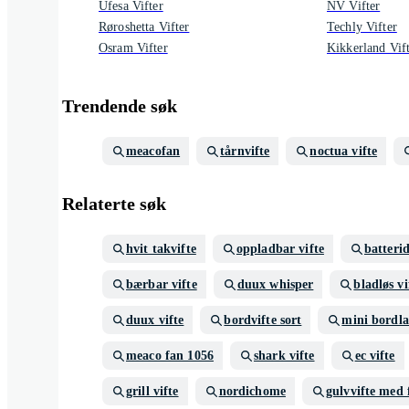
Ufesa Vifter
NV Vifter
Røroshetta Vifter
Techly Vifter
Osram Vifter
Kikkerland Vif
Trendende søk
meacofan
tårnvifte
noctua vifte
Relaterte søk
hvit takvifte
oppladbar vifte
batterid
bærbar vifte
duux whisper
bladløs vi
duux vifte
bordvifte sort
mini bordl
meaco fan 1056
shark vifte
ec vifte
grill vifte
nordichome
gulvvifte med 