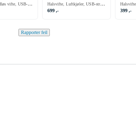
Halsvifte, Bladløs vifte, USB-strømforsyning, Stillegående
Halsvifte, Luftkjøler, USB-strømforsyning, Stillegående
699 ,-
399 ,-
Rapporter feil