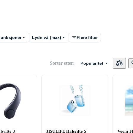
Funksjoner
Lydnivå (max)
Flere filter
Sorter etter
:
Popularitet
svifte 3
JISULIFE Halsvifte 5
Vooni F