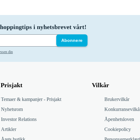
hoppingtips i nyhetsbrevet vårt!
Abonnere
essen din
Prisjakt
Vilkår
Temaer & kampanjer - Prisjakt
Brukervilkår
Nyhetsrom
Konkurransevilkå
Investor Relations
Åpenhetsloven
Artikler
Cookiepolicy
Årets butikk
Personvernerklær