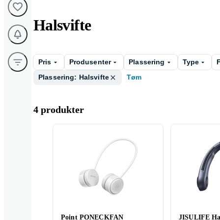
Halsvifte
Pris
Produsenter
Plassering
Type
Plassering: Halsvifte
Tøm
4 produkter
Point PONECKFAN
JISULIFE Hal