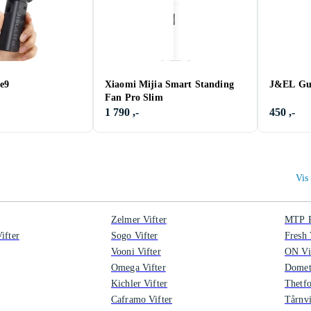
e9
Xiaomi Mijia Smart Standing
J&EL Gul
Fan Pro Slim
1 790 ,-
450 ,-
Vis 
Zelmer Vifter
MTP P
ifter
Sogo Vifter
Fresh 
Vooni Vifter
ON Vi
Omega Vifter
Dometi
Kichler Vifter
Thetfo
Caframo Vifter
Tårnvi