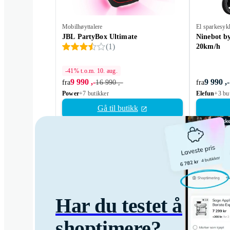
Mobilhøyttalere
El sparkesyk
JBL PartyBox Ultimate
Ninebot b
(
1
)
20km/h
-41% t.o.m. 10. aug.
9 990 ,-
9 990 ,-
fra
16 990 ,-
fra
Power
+7 butikker
Elefun
+3 bu
Gå til butikk
Har du testet å
shoptimere?