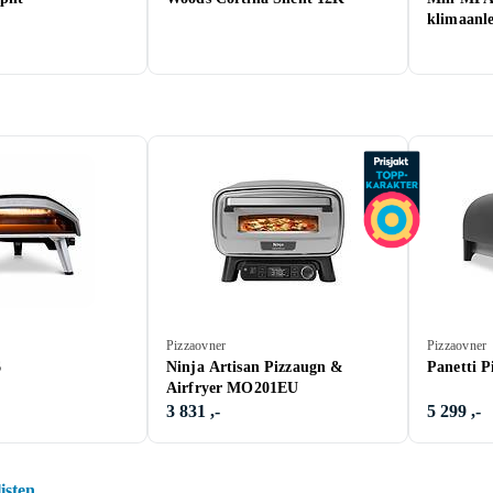
klimaanl
Pizzaovner
Pizzaovner
6
Ninja Artisan Pizzaugn &
Panetti P
Airfryer MO201EU
3 831 ,-
5 299 ,-
listen