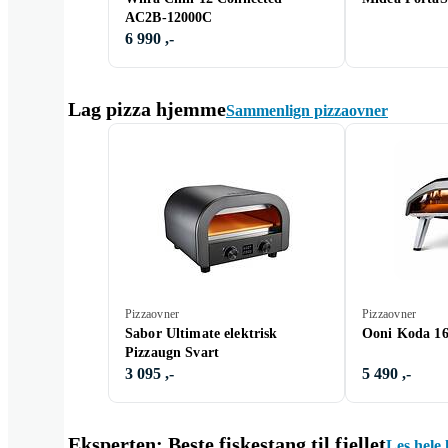
AC2B-12000C
6 990 ,-
Lag pizza hjemme
Sammenlign pizzaovner
Pizzaovner
Pizzaovner
Sabor Ultimate elektrisk
Ooni Koda 1
Pizzaugn Svart
3 095 ,-
5 490 ,-
Eksperten: Beste fiskestang til fjellet
Les hele 