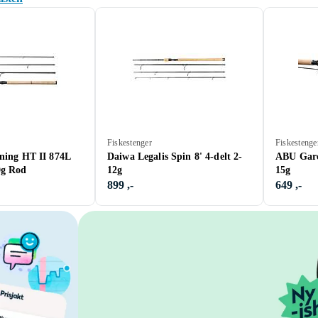
Fiskestenger
Fiskestenge
tning HT II 874L
Daiwa Legalis Spin 8' 4-delt 2-
ABU Garci
0g Rod
12g
15g
899 ,-
649 ,-