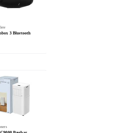
lere
Mobilhøyttalere
box 3 Bluetooth
Sony ULT Field 7
3 690 ,-
oners
Air Conditioners
AC9000 Bærbar
EcoFlow Wave 3 Portable Air