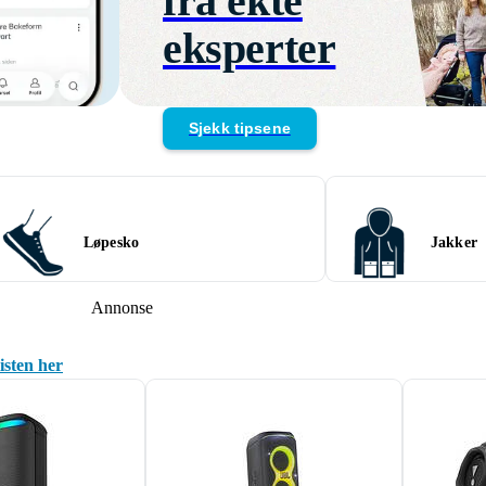
fra ekte
eksperter
Sjekk tipsene
Løpesko
Jakker
Annonse
isten her