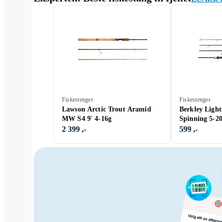
Fiskestenger
Fiskestenger
Lawson Arctic Trout Aramid
Berkley Ligh
MW S4 9' 4-16g
Spinning 5-2
2 399 ,-
599 ,-