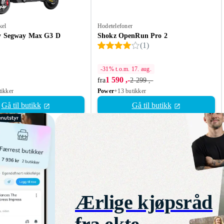
kel
Hodetelefoner
y Segway Max G3 D
Shokz OpenRun Pro 2
(
1
)
-31% t.o.m. 17. aug.
1 590 ,-
fra
2 299 ,-
tikker
Power
+13 butikker
Gå til butikk
Gå til butikk
Ærlige kjøpsråd