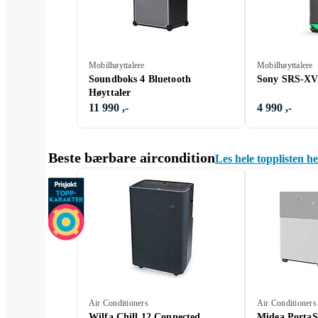
Mobilhøyttalere
Mobilhøyttalere
Soundboks 4 Bluetooth
Sony SRS-XV
Høyttaler
11 990 ,-
4 990 ,-
Beste bærbare aircondition
Les hele topplisten h
Air Conditioners
Air Conditioners
Wilfa Chill 12 Connected
Midea PortaS