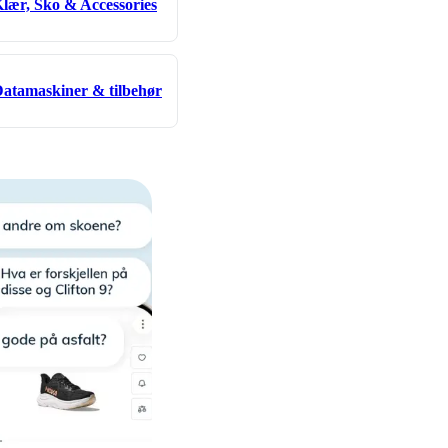
lær, Sko & Accessories
atamaskiner & tilbehør