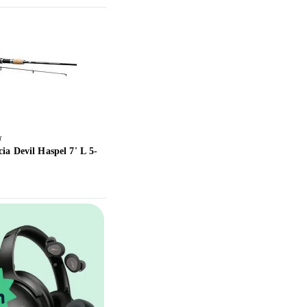
r
Fiskestenger
a Devil Haspel 7' L 5-
Lawson Explorer G4 9' 4-delt
15G
1 099 ,-