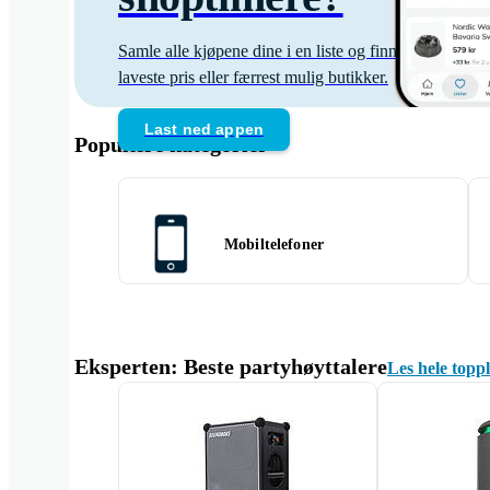
Samle alle kjøpene dine i en liste og finn
laveste pris eller færrest mulig butikker.
Last ned appen
Populære kategorier
Mobiltelefoner
Eksperten: Beste partyhøyttalere
Les hele toppl