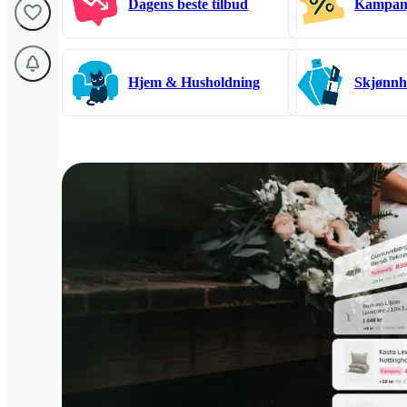
Dagens beste tilbud
Kampan
Hjem & Husholdning
Skjønnh