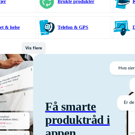
jer
Brukte produkter
K
et & helse
Telefon & GPS
D
Vis flere
Få smarte
produktråd i
appen