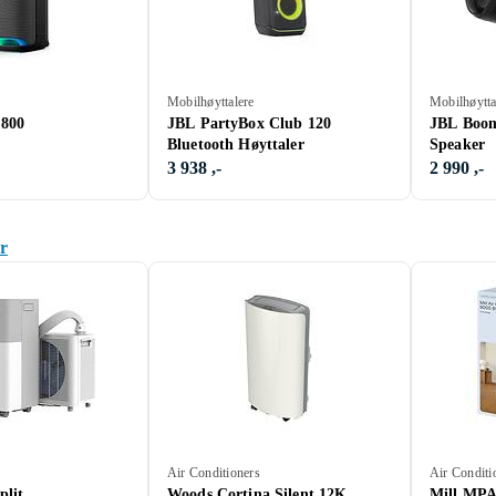
Mobilhøyttalere
Mobilhøytta
800
JBL PartyBox Club 120
JBL Boom
Bluetooth Høyttaler
Speaker
3 938 ,-
2 990 ,-
er
Air Conditioners
Air Conditi
plit
Woods Cortina Silent 12K
Mill MP