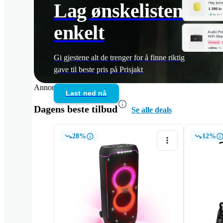
Lag ønskelisten
enkelt
Gi gjestene alt de trenger for å finne riktig
gave til beste pris på Prisjakt
Annonse
Last ned nå
Dagens beste tilbud
Se alle deals
28%
12%