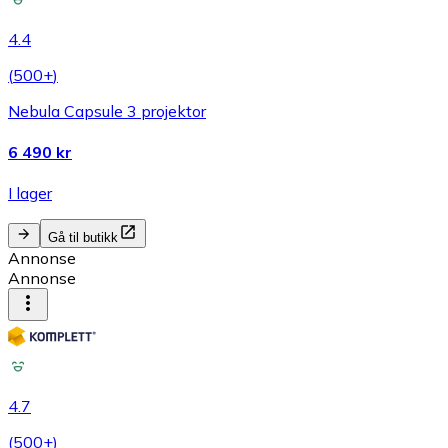
4.4
(
500+
)
Nebula Capsule 3 projektor
6 490 kr
I lager
Gå til butikk
Annonse
Annonse
4.7
(
500+
)