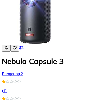
Nebula Capsule 3
Rangering 2
(
1
)