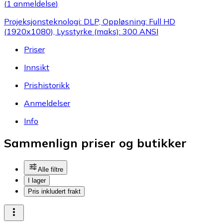
(
1 anmeldelse
)
Projeksjonsteknologi: DLP, Oppløsning: Full HD
(1920x1080), Lysstyrke (maks): 300 ANSI
Priser
Innsikt
Prishistorikk
Anmeldelser
Info
Sammenlign priser og butikker
Alle filtre
I lager
Pris inkludert frakt