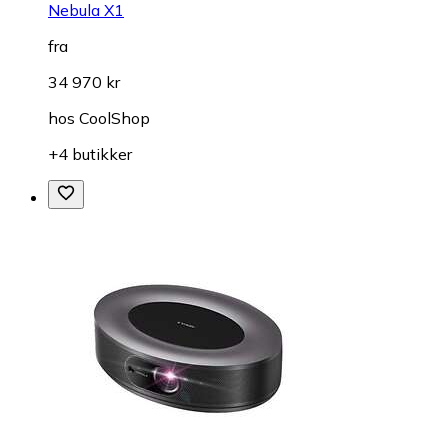
Nebula X1
fra
34 970 kr
hos
CoolShop
+4 butikker