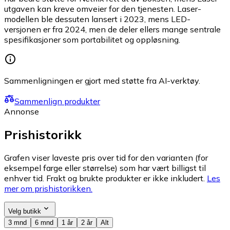
utgaven kan kreve omveier for den tjenesten. Laser-
modellen ble dessuten lansert i 2023, mens LED-
versjonen er fra 2024, men de deler ellers mange sentrale
spesifikasjoner som portabilitet og oppløsning.
Sammenligningen er gjort med støtte fra AI-verktøy.
Sammenlign produkter
Annonse
Prishistorikk
Grafen viser laveste pris over tid for den varianten (for
eksempel farge eller størrelse) som har vært billigst til
enhver tid. Frakt og brukte produkter er ikke inkludert.
Les
mer om prishistorikken.
Velg butikk
3 mnd
6 mnd
1 år
2 år
Alt