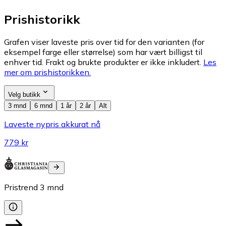
Prishistorikk
Grafen viser laveste pris over tid for den varianten (for
eksempel farge eller størrelse) som har vært billigst til
enhver tid. Frakt og brukte produkter er ikke inkludert.
Les
mer om prishistorikken.
Velg butikk
3 mnd
6 mnd
1 år
2 år
Alt
Laveste nypris akkurat nå
779 kr
Pristrend
3
mnd