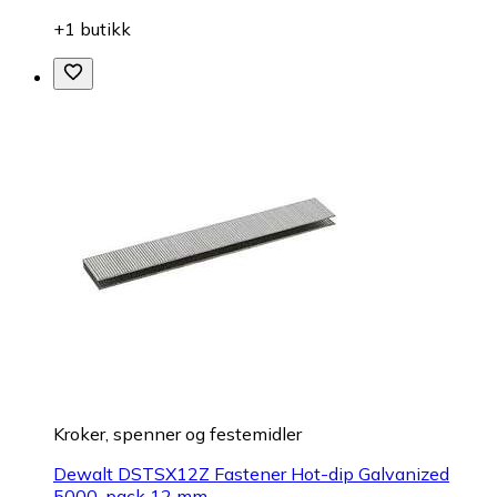
+1 butikk
Kroker, spenner og festemidler
Dewalt DSTSX12Z Fastener Hot-dip Galvanized
5000-pack 12 mm