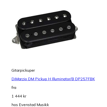
Gitarpickuper
DiMarzio DM Pickup H Illuminator/B DP257FBK
fra
1 444 kr
hos
Evenstad Musikk