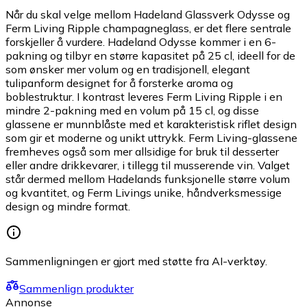
Når du skal velge mellom Hadeland Glassverk Odysse og
Ferm Living Ripple champagneglass, er det flere sentrale
forskjeller å vurdere. Hadeland Odysse kommer i en 6-
pakning og tilbyr en større kapasitet på 25 cl, ideell for de
som ønsker mer volum og en tradisjonell, elegant
tulipanform designet for å forsterke aroma og
boblestruktur. I kontrast leveres Ferm Living Ripple i en
mindre 2-pakning med en volum på 15 cl, og disse
glassene er munnblåste med et karakteristisk riflet design
som gir et moderne og unikt uttrykk. Ferm Living-glassene
fremheves også som mer allsidige for bruk til desserter
eller andre drikkevarer, i tillegg til musserende vin. Valget
står dermed mellom Hadelands funksjonelle større volum
og kvantitet, og Ferm Livings unike, håndverksmessige
design og mindre format.
Sammenligningen er gjort med støtte fra AI-verktøy.
Sammenlign produkter
Annonse