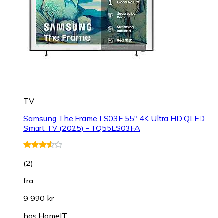
TV
Samsung The Frame LS03F 55" 4K Ultra HD QLED
Smart TV (2025) - TQ55LS03FA
(
2
)
fra
9 990 kr
hos
HomeIT