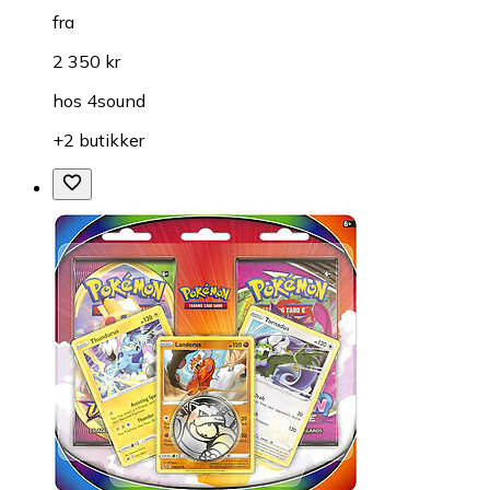
fra
2 350 kr
hos
4sound
+2 butikker