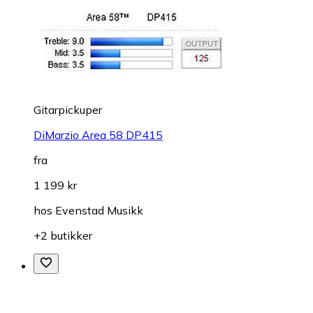
Gitarpickuper
DiMarzio Area 58 DP415
fra
1 199 kr
hos
Evenstad Musikk
+2 butikker