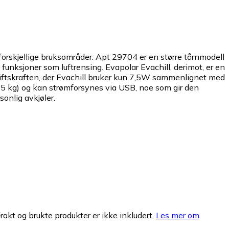
 forskjellige bruksområder. Apt 29704 er en større tårnmodell
g funksjoner som luftrensing. Evapolar Evachill, derimot, er en
driftskraften, der Evachill bruker kun 7,5W sammenlignet med
,75 kg) og kan strømforsynes via USB, noe som gir den
onlig avkjøler.
Frakt og brukte produkter er ikke inkludert.
Les mer om