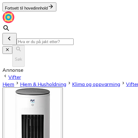
Fortsett til hovedinnhold
Søk
Annonse
Vifter
Hjem
Hjem & Husholdning
Klima og oppvarming
Vifte