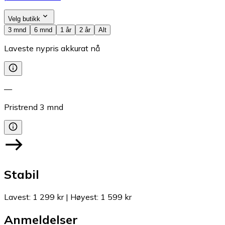
Velg butikk
3 mnd
6 mnd
1 år
2 år
Alt
Laveste nypris akkurat nå
—
Pristrend
3
mnd
Stabil
Lavest
:
1 299 kr
|
Høyest
:
1 599 kr
Anmeldelser