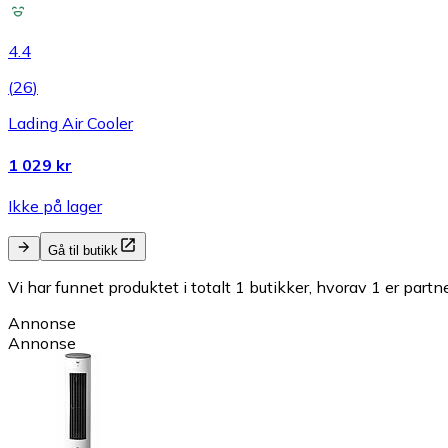
4.4
(
26
)
Lading Air Cooler
1 029 kr
Ikke på lager
Gå til butikk
Vi har funnet produktet i totalt 1 butikker, hvorav 1 er partn
Annonse
Annonse