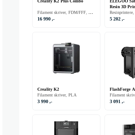
Creality K2 Plus Combo
ELEGOO Satu
Resin 3D Prin
Filament skriver, FDM/FFF, PLA, ABS, PETG, TPU, 1 stk
Smart Tank a
Resinprintere
16 990 ,-
5 202 ,-
Creality K2
FlashForge 
Filament skriver, PLA
3 990 ,-
3 091 ,-