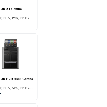
Lab A1 Combo
FDM/FFF, PLA, PVA, PETG, TPU, 1 stk, Byggesett (krever noe montering)
Lab H2D AMS Combo
FDM/FFF, PLA, ABS, PETG, TPU, 1 stk
-