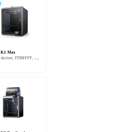
y K1 Max
Filament skriver, FDM/FFF, PLA, ABS, PET, PETG, 1 stk