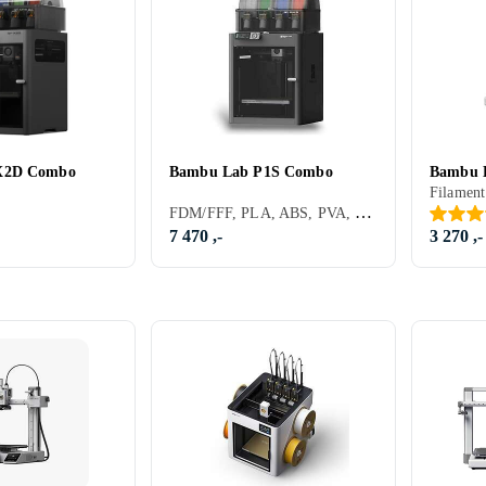
X2D Combo
Bambu Lab P1S Combo
Bambu 
FDM/FFF, PLA, ABS, PVA, PET, PETG, TPU, 1 stk, Byggesett (krever noe montering)
7 470 ,-
3 270 ,-