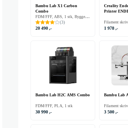
Bambu Lab X1 Carbon
Creality End
Combo
Printer END
FDM/FFF, ABS, 1 stk, Byggesett (krever noe montering)
(
3
)
20 490 ,-
1 978 ,-
Bambu Lab H2C AMS Combo
Bambu Lab 
FDM/FFF, PLA, 1 stk
30 990 ,-
3 500 ,-