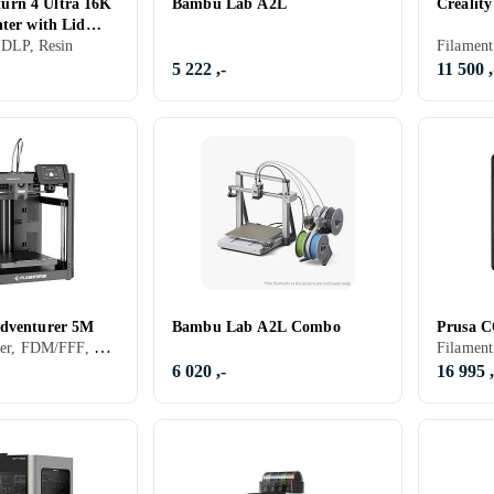
rn 4 Ultra 16K
Bambu Lab A2L
Crealit
ter with Lid
t Printing Speed
, DLP, Resin
5 222 ,-
11 500 ,
Adventurer 5M
Bambu Lab A2L Combo
Prusa 
Filament skriver, FDM/FFF, PLA, PETG
6 020 ,-
16 995 ,