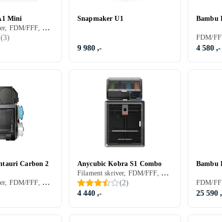
1 Mini
Snapmaker U1
Bambu 
Filament skriver, FDM/FFF, PLA, PVA, PETG, TPU, Karbonfiberfilament, 1 stk, Byggesett (krever noe montering)
(
3
)
9 980 ,-
4 580 ,-
auri Carbon 2
Anycubic Kobra S1 Combo
Bambu 
Filament skriver, FDM/FFF, PLA, ABS, PETG, TPU, 1 stk, Byggesett (krever noe montering)
Filament skriver, FDM/FFF, PLA, ABS
(
2
)
4 440 ,-
25 590 ,