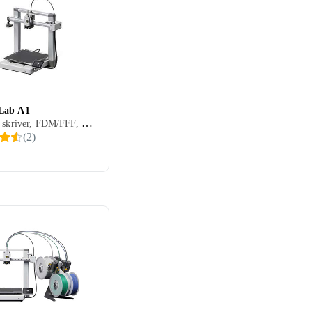
Lab A1
Filament skriver, FDM/FFF, PLA, ABS, Nylon, PVA, PETG, TPU, 1 stk
(
2
)