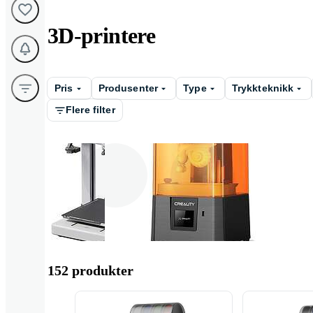
3D-printere
Pris
Produsenter
Type
Trykkteknikk
Flere filter
Filament skriver
Resinprintere
152 produkter