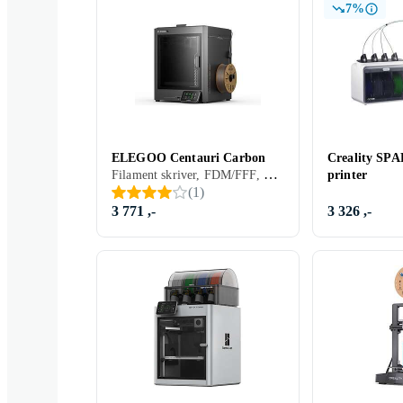
7%
ELEGOO Centauri Carbon
Creality SP
Filament skriver, FDM/FFF, PLA, ABS, PET, PETG, TPU, 1 stk
printer
(
1
)
3 771 ,-
3 326 ,-