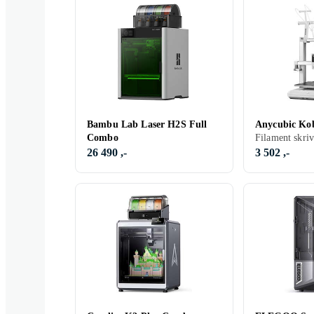
Bambu Lab Laser H2S Full
Anycubic Ko
Combo
Filament skri
26 490 ,-
3 502 ,-