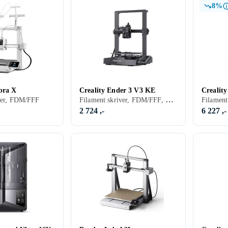
8%
bra X
Creality Ender 3 V3 KE
Crealit
Filament skriver, FDM/FFF, PLA, 1 stk, Byggesett (krever noe montering)
ver, FDM/FFF
2 724 ,-
6 227 ,-