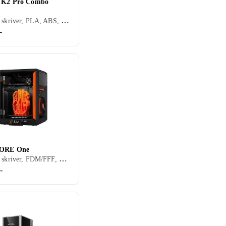
y K2 Pro Combo
Filament skriver, PLA, ABS, PET, PETG
-
CORE One
Filament skriver, FDM/FFF, PLA, ABS, Nylon, PVA, PETG, TPU, HIPS, Karbonfiberfilament, 1 stk
-