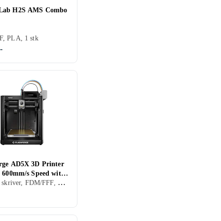
Lab H2S AMS Combo
, PLA, 1 stk
-
rge AD5X 3D Printer
g 600mm/s Speed with
Filament skriver, FDM/FFF, PLA, PETG, TPU, 1 stk, Byggesett (krever noe montering)
 Creations Full-Au