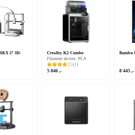
ARKX i7 3D-
Creality K2 Combo
Bambu 
Filament skriver, PLA
(
1
)
5 846 ,-
8 445 ,-