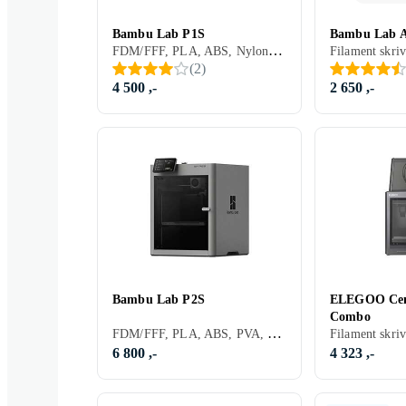
Bambu Lab P1S
Bambu Lab A
FDM/FFF, PLA, ABS, Nylon, PET, 1 stk, Byggesett (krever noe montering)
(
2
)
4 500 ,-
2 650 ,-
Bambu Lab P2S
ELEGOO Cent
Combo
FDM/FFF, PLA, ABS, PVA, PET, PETG, TPU, 1 stk
6 800 ,-
4 323 ,-