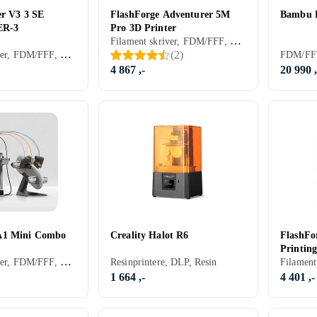
er V3 3 SE
FlashForge Adventurer 5M
Bambu 
ER-3
Pro 3D Printer
Filament skriver, FDM/FFF, PLA, ABS, PETG, TPU, 1 stk, Byggesett (krever noe montering)
Filament skriver, FDM/FFF, PLA, PETG, TPU, 1 stk, Byggesett (krever noe montering)
(
2
)
FDM/FFF
4 867 ,-
20 990 ,
A1 Mini Combo
Creality Halot R6
FlashFo
Printin
Filament skriver, FDM/FFF, PLA, PVA, PETG, TPU, 1 stk
Resinprintere, DLP, Resin
DIY IFS
1 664 ,-
4 401 ,-