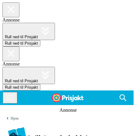
Annonse
Rull ned til Prisjakt
Rull ned til Prisjakt
Annonse
Rull ned til Prisjakt
Rull ned til Prisjakt
Annonse
Hjem