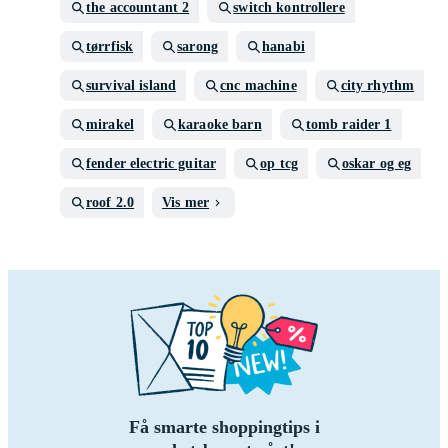
the accountant 2
switch kontrollere
tørrfisk
sarong
hanabi
survival island
cnc machine
city rhythm
mirakel
karaoke barn
tomb raider 1
fender electric guitar
op tcg
oskar og eg
roof 2.0
Vis mer
Få smarte shoppingtips i