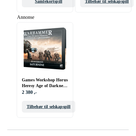
Samlekortspill
Tilbehør til selskapspill
Annonse
Games Workshop Horus
Heresy Age of Darkness
Saturnine
2 380 ,-
Tilbehør til selskapspill