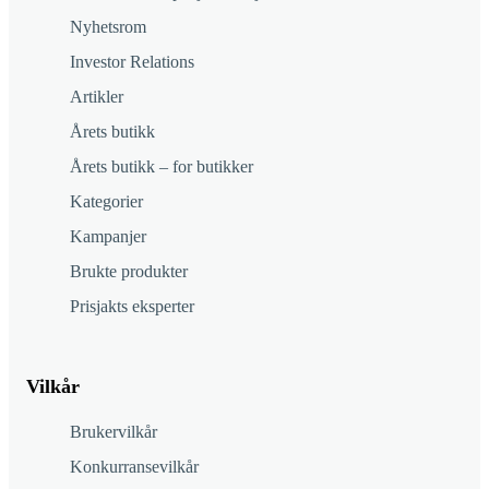
Nyhetsrom
Investor Relations
Artikler
Årets butikk
Årets butikk – for butikker
Kategorier
Kampanjer
Brukte produkter
Prisjakts eksperter
Vilkår
Brukervilkår
Konkurransevilkår