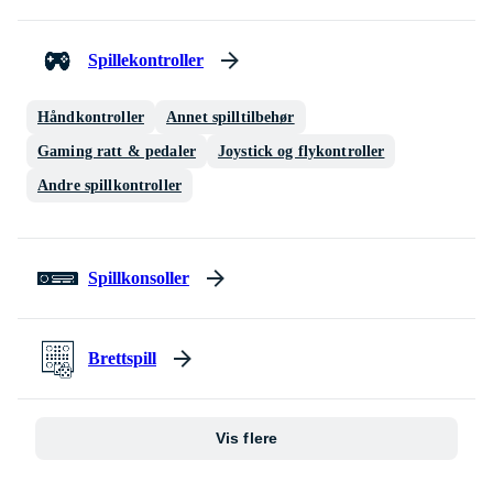
Spillekontroller
Håndkontroller
Annet spilltilbehør
Gaming ratt & pedaler
Joystick og flykontroller
Andre spillkontroller
Spillkonsoller
Brettspill
Vis flere