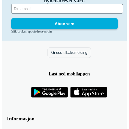
nyhetsbrevet vårt!
Abonnere
Slik brukes epostadressen din
Gi oss tilbakemelding
Last ned mobilappen
Informasjon