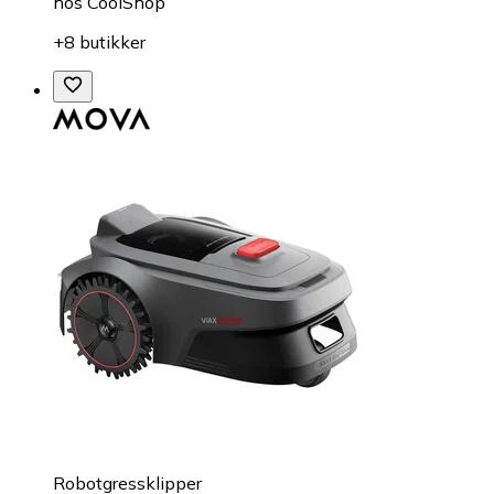
hos
CoolShop
+8 butikker
Robotgressklipper