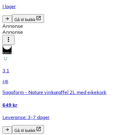
I lager
Gå til butikk
Annonse
Annonse
3.1
(
4
)
Sagaform - Nature vinkaraffel 2L med eikekork
649 kr
Leveranse: 3-7 dager
Gå til butikk