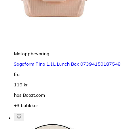
Matoppbevaring
Sagaform Tina 1.1L Lunch Box 07394150187548
fra
119 kr
hos
Boozt.com
+3 butikker