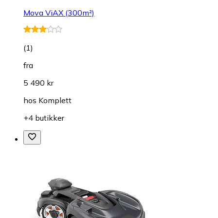
Mova ViAX (300m²)
(
1
)
fra
5 490 kr
hos
Komplett
+4 butikker