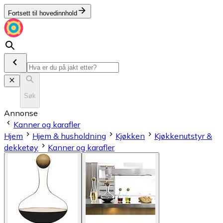
Fortsett til hovedinnhold
Søk
Annonse
Kanner og karafler
Hjem
Hjem & husholdning
Kjøkken
Kjøkkenutstyr &
dekketøy
Kanner og karafler