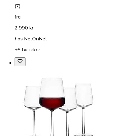
(
7
)
fra
2 990 kr
hos
NetOnNet
+8 butikker