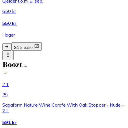
Gjelder t.o.m. 9. sep.
650 kr
550 kr
I lager
Gå til butikk
2.1
(
5
)
Sagaform Nature Wine Carafe With Oak Stopper - Nude -
2 L
591 kr