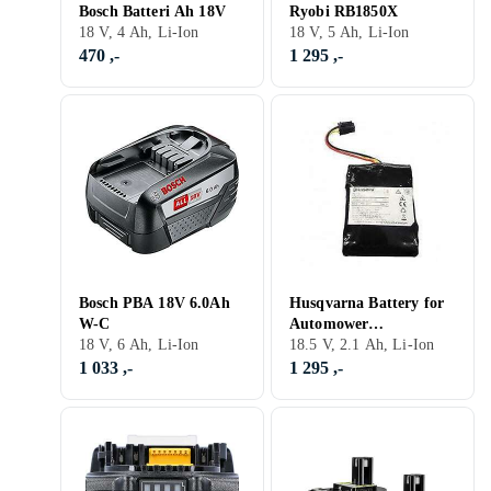
Bosch Batteri Ah 18V
Ryobi RB1850X
18 V, 4 Ah, Li-Ion
18 V, 5 Ah, Li-Ion
470 ,-
1 295 ,-
Bosch PBA 18V 6.0Ah
Husqvarna Battery for
W-C
Automower
18 V, 6 Ah, Li-Ion
310/315/315X
18.5 V, 2.1 Ah, Li-Ion
1 033 ,-
1 295 ,-