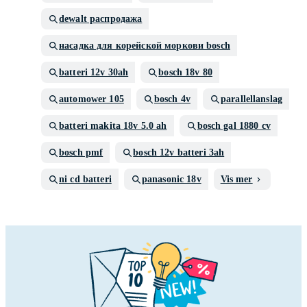
dewalt распродажа
насадка для корейской моркови bosch
batteri 12v 30ah
bosch 18v 80
automower 105
bosch 4v
parallellanslag
batteri makita 18v 5.0 ah
bosch gal 1880 cv
bosch pmf
bosch 12v batteri 3ah
ni cd batteri
panasonic 18v
Vis mer