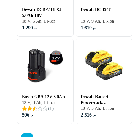
Dewalt DCBP518-XJ
Dewalt DCB547
5.0Ah 18V
18 V, 5 Ah, Li-Ion
18 V, 9 Ah, Li-Ion
1 299 ,-
1 619 ,-
Bosch GBA 12V 3.0Ah
Dewalt Batteri
12 V, 3 Ah, Li-Ion
Powerstack
(
1
)
DCBP518H2; 18 V; 5.0
18 V, 5 Ah, Li-Ion
Ah; Li-ion; 2 st.
506 ,-
2 516 ,-