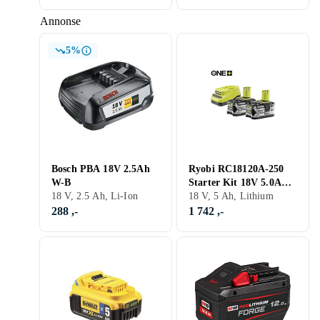
Annonse
5%
Bosch PBA 18V 2.5Ah
Ryobi RC18120A-250
W-B
Starter Kit 18V 5.0Ah
18 V, 2.5 Ah, Li-Ion
2-pack
18 V, 5 Ah, Lithium
288 ,-
1 742 ,-