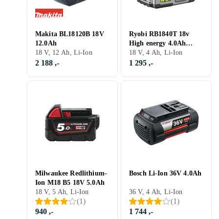
Makita BL18120B 18V
Ryobi RB1840T 18v
12.0Ah
High energy 4.0Ah
18 V, 12 Ah, Li-Ion
ONE+
18 V, 4 Ah, Li-Ion
2 188 ,-
1 295 ,-
Milwaukee Redlithium-
Bosch Li-Ion 36V 4.0Ah
Ion M18 B5 18V 5.0Ah
18 V, 5 Ah, Li-Ion
36 V, 4 Ah, Li-Ion
(
1
)
(
1
)
940 ,-
1 744 ,-