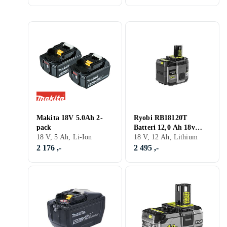
Makita 18V 5.0Ah 2-
Ryobi RB18120T
pack
Batteri 12,0 Ah 18v
18 V, 5 Ah, Li-Ion
ONE+
18 V, 12 Ah, Lithium
2 176 ,-
2 495 ,-