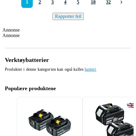
1
2
3
4
5
18
32
Rapporter feil
Annonse
Annonse
Verktøybatterier
Produkter i denne kategorien kan også kalles
batteri
.
Populære produktene