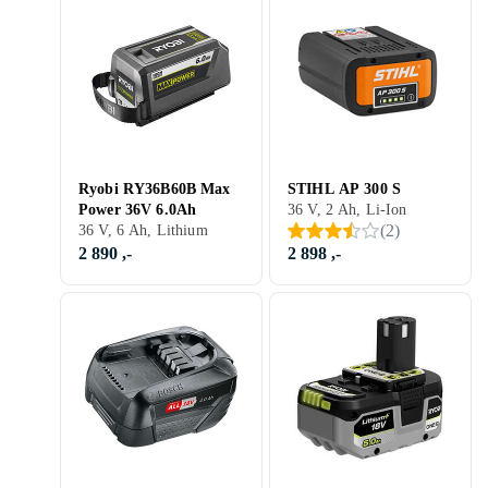
Ryobi RY36B60B Max
STIHL AP 300 S
Power 36V 6.0Ah
36 V, 2 Ah, Li-Ion
(
2
)
36 V, 6 Ah, Lithium
2 890 ,-
2 898 ,-