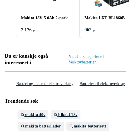
Makita 18V 5.0Ah 2-pack
Makita LXT BL1860B
2 176 ,-
962 ,-
Du er kanskje også
Vis alle kategoriene i
interessert i
Verktøybatterier
Batteri og lader til elektroverktøy
Batterier til elektroverktøy
Trendende søk
makita 40v
hikoki 18v
makita batterilader
makita batterisett