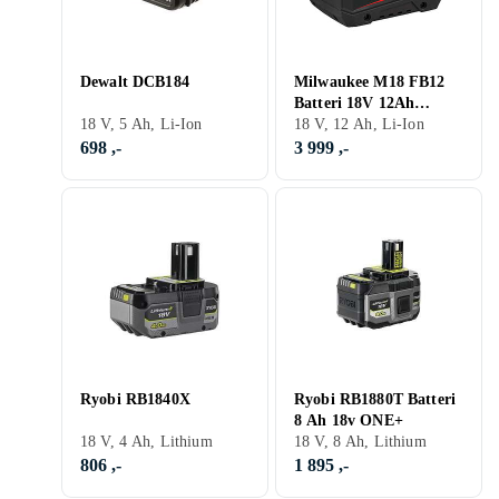
Dewalt DCB184
Milwaukee M18 FB12
Batteri 18V 12Ah
18 V, 5 Ah, Li-Ion
FORGE
18 V, 12 Ah, Li-Ion
698 ,-
3 999 ,-
Ryobi RB1840X
Ryobi RB1880T Batteri
8 Ah 18v ONE+
18 V, 4 Ah, Lithium
18 V, 8 Ah, Lithium
806 ,-
1 895 ,-