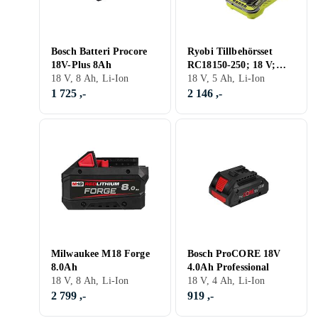
Bosch Batteri Procore
Ryobi Tillbehörsset
18V-Plus 8Ah
RC18150-250; 18 V;
18 V, 8 Ah, Li-Ion
2x5,0 Ah batt. laddare
18 V, 5 Ah, Li-Ion
1 725 ,-
2 146 ,-
Milwaukee M18 Forge
Bosch ProCORE 18V
8.0Ah
4.0Ah Professional
18 V, 8 Ah, Li-Ion
18 V, 4 Ah, Li-Ion
2 799 ,-
919 ,-