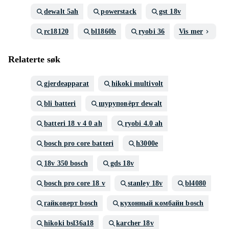
dewalt 5ah
powerstack
gst 18v
rc18120
bl1860b
ryobi 36
Vis mer
Relaterte søk
gjerdeapparat
hikoki multivolt
bli batteri
шуруповёрт dewalt
batteri 18 v 4 0 ah
ryobi 4.0 ah
bosch pro core batteri
h3000e
18v 350 bosch
gds 18v
bosch pro core 18 v
stanley 18v
bl4080
гайковерт bosch
кухонный комбайн bosch
hikoki bsl36a18
karcher 18v