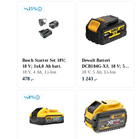
15%
Bosch Starter Set 18V;
Dewalt Batteri
18 V; 1x4,0 Ah batt.
DCB184G-XJ; 18 V; 5.0
18 V, 4 Ah, Li-Ion
Ah; Li-ion
18 V, 5 Ah, Li-Ion
478 ,-
1 243 ,-
8%