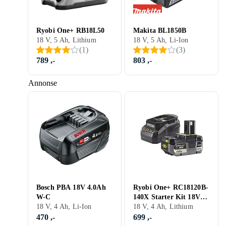
Ryobi One+ RB18L50
Makita BL1850B
18 V, 5 Ah, Lithium
18 V, 5 Ah, Li-Ion
(
1
)
(
3
)
789 ,-
803 ,-
Annonse
Bosch PBA 18V 4.0Ah
Ryobi One+ RC18120B-
W-C
140X Starter Kit 18V
18 V, 4 Ah, Li-Ion
4.0Ah
18 V, 4 Ah, Lithium
470 ,-
699 ,-