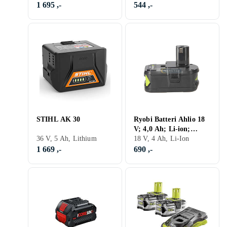
1 695 ,-
544 ,-
STIHL AK 30
Ryobi Batteri Ahlio 18
V; 4,0 Ah; Li-ion;
36 V, 5 Ah, Lithium
lämplig för verktygs
18 V, 4 Ah, Li-Ion
1 669 ,-
690 ,-