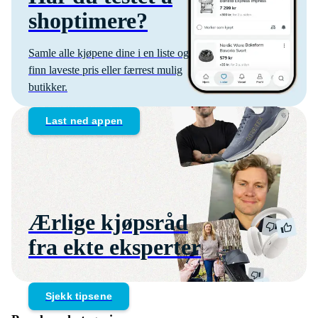
shoptimere?
Samle alle kjøpene dine i en liste og
finn laveste pris eller færrest mulig
butikker.
Last ned appen
Ærlige kjøpsråd
fra ekte eksperter
Sjekk tipsene