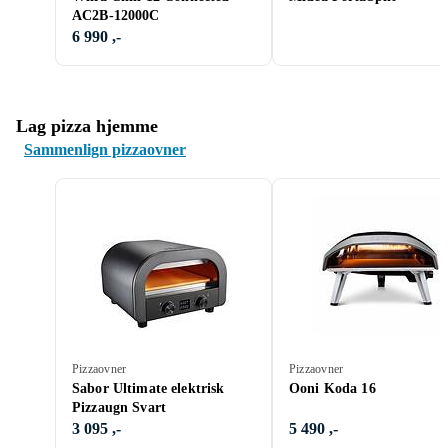
AC2B-12000C
6 990 ,-
Lag pizza hjemme
Sammenlign pizzaovner
Pizzaovner
Pizzaovner
Sabor Ultimate elektrisk
Ooni Koda 16
Pizzaugn Svart
3 095 ,-
5 490 ,-