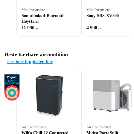
Mobilhøyttalere
Mobilhøyttalere
Soundboks 4 Bluetooth
Sony SRS-XV800
Høyttaler
11 990 ,-
4 990 ,-
Beste bærbare aircondition
Les hele topplisten her
Air Conditioners
Air Conditioners
Wilfa Chill 12 Connected
Midea PortaSplit