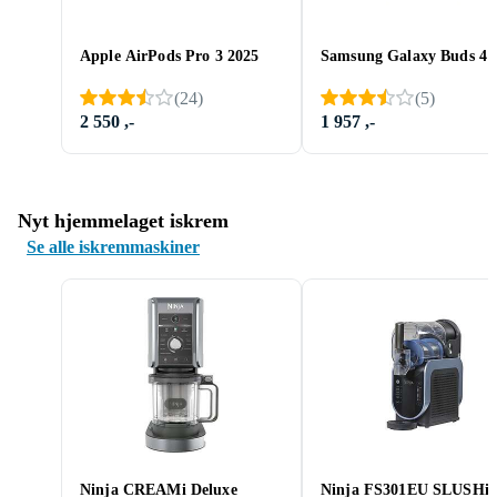
Apple AirPods Pro 3 2025
Samsung Galaxy Buds 4 
(
24
)
(
5
)
2 550 ,-
1 957 ,-
Nyt hjemmelaget iskrem
Se alle iskremmaskiner
Ninja CREAMi Deluxe
Ninja FS301EU SLUSHi