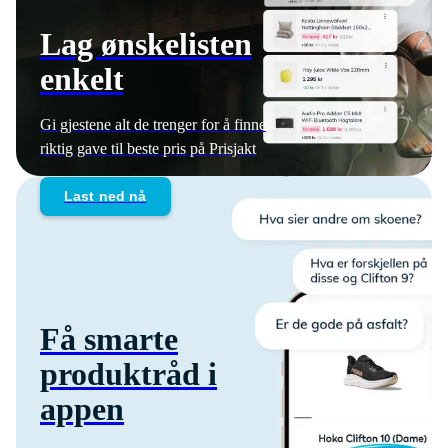
Lag ønskelisten
enkelt
Gi gjestene alt de trenger for å finne
riktig gave til beste pris på Prisjakt
Last ned nå
Få smarte
produktråd i
appen