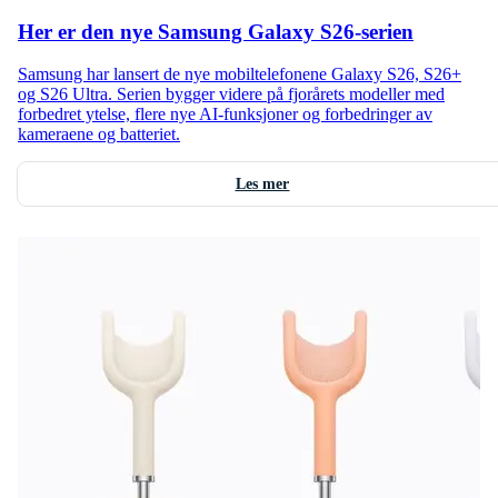
Her er den nye Samsung Galaxy S26-serien
Samsung har lansert de nye mobiltelefonene Galaxy S26, S26+
og S26 Ultra. Serien bygger videre på fjorårets modeller med
forbedret ytelse, flere nye AI-funksjoner og forbedringer av
kameraene og batteriet.
Les mer