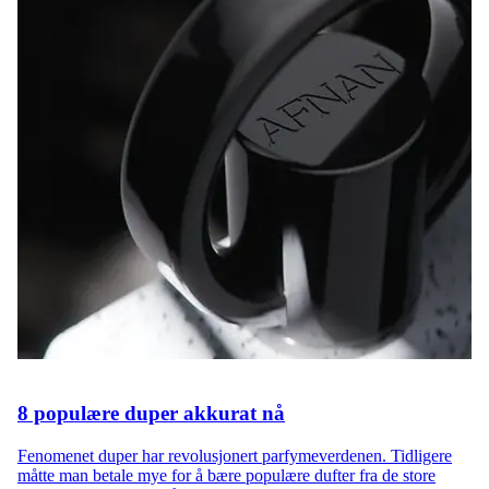
8 populære duper akkurat nå
Fenomenet duper har revolusjonert parfymeverdenen. Tidligere
måtte man betale mye for å bære populære dufter fra de store