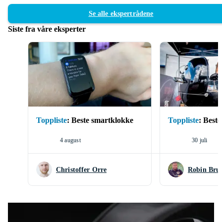
Se alle ekspertrådene
Siste fra våre eksperter
Toppliste
:
Beste smartklokke
Toppliste
:
Beste 
4 august
30 juli
Christoffer Orre
Robin Bru