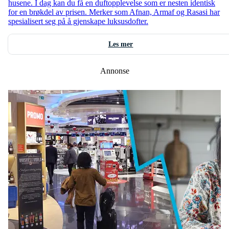
husene. I dag kan du få en duftopplevelse som er nesten identisk
for en brøkdel av prisen. Merker som Afnan, Armaf og Rasasi har
spesialisert seg på å gjenskape luksusdofter.
Les mer
Annonse