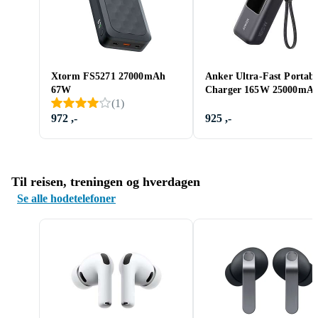
Xtorm FS5271 27000mAh
Anker Ultra-Fast Portabl
67W
Charger 165W 25000mA
(
1
)
972 ,-
925 ,-
Til reisen, treningen og hverdagen
Se alle hodetelefoner