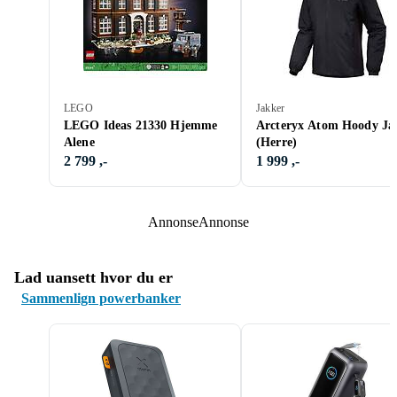
LEGO
Jakker
LEGO Ideas 21330 Hjemme
Arcteryx Atom Hoody Ja
Alene
(Herre)
2 799 ,-
1 999 ,-
Annonse
Annonse
Lad uansett hvor du er
Sammenlign powerbanker