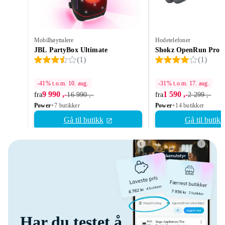
Mobilhøyttalere
Hodetelefoner
JBL PartyBox Ultimate
Shokz OpenRun Pro 
(
1
)
(
1
)
-41% t.o.m. 10. aug.
-31% t.o.m. 17. aug.
9 990 ,-
1 590 ,-
fra
16 990 ,-
fra
2 299 ,-
Power
+7 butikker
Power
+14 butikker
Gå til butikk
Gå til butikk
Har du testet å