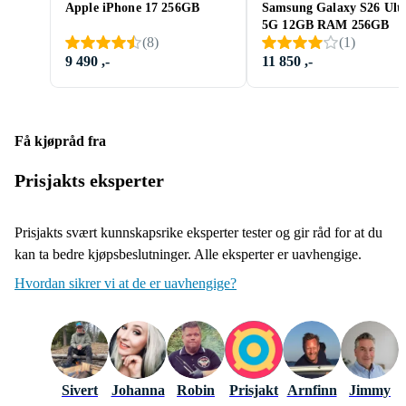
Apple iPhone 17 256GB
Samsung Galaxy S26 Ult
5G 12GB RAM 256GB
(
8
)
(
1
)
9 490 ,-
11 850 ,-
Få kjøpråd fra
Prisjakts eksperter
Prisjakts svært kunnskapsrike eksperter tester og gir råd for at du
kan ta bedre kjøpsbeslutninger. Alle eksperter er uavhengige.
Hvordan sikrer vi at de er uavhengige?
Sivert
Johanna
Robin
Prisjakt
Arnfinn
Jimmy
K