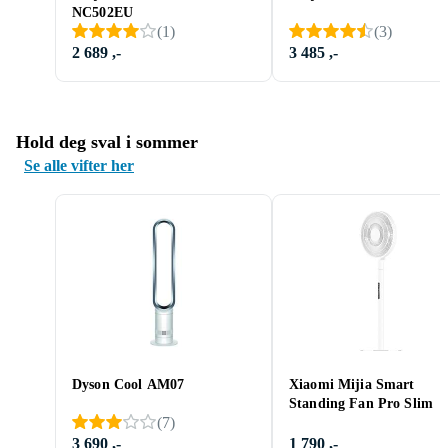
NC502EU
(
1
)
(
3
)
2 689 ,-
3 485 ,-
Hold deg sval i sommer
Se alle vifter her
Dyson Cool AM07
Xiaomi Mijia Smart
Standing Fan Pro Slim
(
7
)
3 690 ,-
1 790 ,-