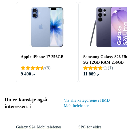
Apple iPhone 17 256GB
Samsung Galaxy S26 Ult
5G 12GB RAM 256GB
(
8
)
(
1
)
9 490 ,-
11 889 ,-
Du er kanskje også
Vis alle kategoriene i HMD
interessert i
Mobiltelefoner
Galaxy S24 Mobiltelefoner
SPC for eldre