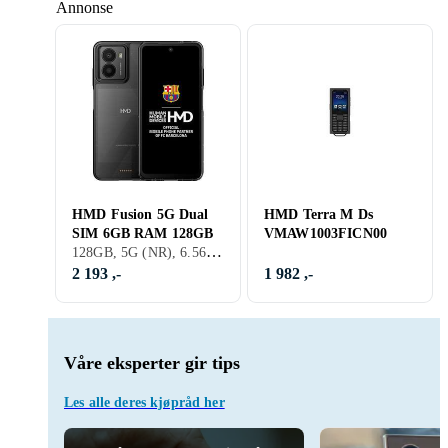
Annonse
HMD Fusion 5G Dual
HMD Terra M Ds
SIM 6GB RAM 128GB
VMAW1003FICN00
128GB, 5G (NR), 6.56 Tommer, 6GB, 2024
2 193 ,-
1 982 ,-
Våre eksperter gir tips
Les alle deres kjøpråd her