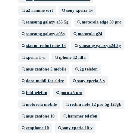
a2 ramme sort
sony xperia 1v
samsung galaxy a35 5g
motorola edge 50 pro
samsung galaxy a05s
motorola g24
xiaomi redmi note 13
samsung galaxy s24 5g
xperia 1 vi
iphone 12 lilla
asus zenfone 5 mobile
2g telefon
doro mobil for eldre
sony xperia 5 v
fold telefon
poco x5 pro
motorola mobile
redmi note 12 pro 5g 128gb
asus zenfone 10
hammer telefon
zenphone 10
sony xperia 10 v