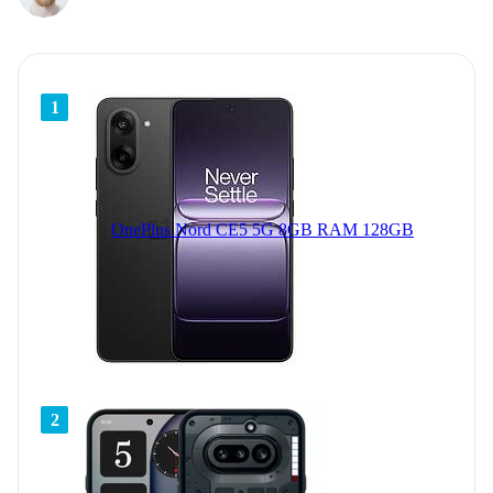
1
OnePlus Nord CE5 5G 8GB RAM 128GB
2