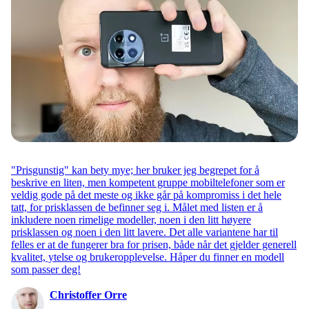
"Prisgunstig" kan bety mye; her bruker jeg begrepet for å
beskrive en liten, men kompetent gruppe mobiltelefoner som er
veldig gode på det meste og ikke går på kompromiss i det hele
tatt, for prisklassen de befinner seg i. Målet med listen er å
inkludere noen rimelige modeller, noen i den litt høyere
prisklassen og noen i den litt lavere. Det alle variantene har til
felles er at de fungerer bra for prisen, både når det gjelder generell
kvalitet, ytelse og brukeropplevelse. Håper du finner en modell
som passer deg!
Christoffer Orre