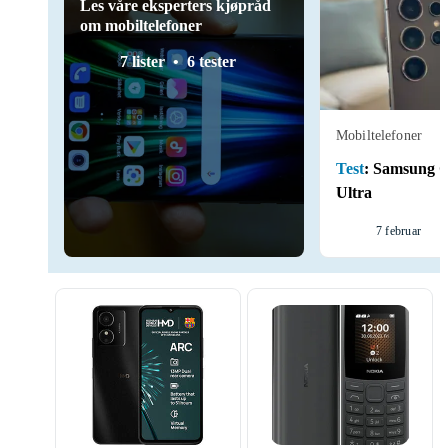
Les våre eksperters kjøpråd
om mobiltelefoner
7 lister
6 tester
Mobiltelefoner
Test
:
Samsung G
Ultra
7 februar