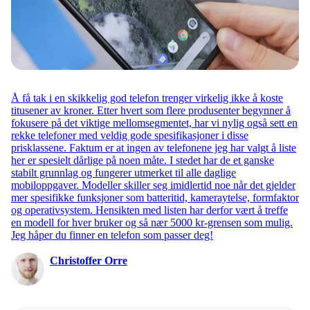
Å få tak i en skikkelig god telefon trenger virkelig ikke å koste
titusener av kroner. Etter hvert som flere produsenter begynner å
fokusere på det viktige mellomsegmentet, har vi nylig også sett en
rekke telefoner med veldig gode spesifikasjoner i disse
prisklassene. Faktum er at ingen av telefonene jeg har valgt å liste
her er spesielt dårlige på noen måte. I stedet har de et ganske
stabilt grunnlag og fungerer utmerket til alle daglige
mobiloppgaver. Modeller skiller seg imidlertid noe når det gjelder
mer spesifikke funksjoner som batteritid, kameraytelse, formfaktor
og operativsystem. Hensikten med listen har derfor vært å treffe
en modell for hver bruker og så nær 5000 kr-grensen som mulig.
Jeg håper du finner en telefon som passer deg!
Christoffer Orre