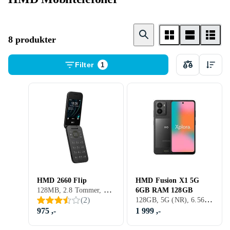
8 produkter
Filter
1
HMD 2660 Flip
HMD Fusion X1 5G
128MB, 2.8 Tommer, 64MB, 2025
6GB RAM 128GB
128GB, 5G (NR), 6.56 Tommer, 6GB, 2024
(
2
)
975 ,-
1 999 ,-