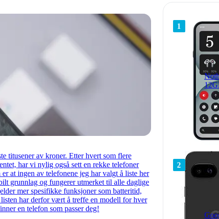
1
Noth
12G
te titusener av kroner. Etter hvert som flere
et, har vi nylig også sett en rekke telefoner
2
r at ingen av telefonene jeg har valgt å liste her
bilt grunnlag og fungerer utmerket til alle daglige
elder mer spesifikke funksjoner som batteritid,
sten har derfor vært å treffe en modell for hver
inner en telefon som passer deg!
Goog