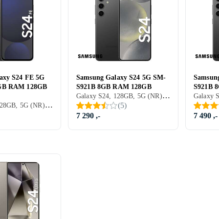
axy S24 FE 5G
Samsung Galaxy S24 5G SM-
Samsung
GB RAM 128GB
S921B 8GB RAM 128GB
S921B 
Galaxy S24, 128GB, 5G (NR), 6.2 Tommer, 8GB, 2024
Galaxy S24, 128GB, 5G (NR), 6.7 Tommer, 8GB, 2024
(
5
)
7 290 ,-
7 490 ,-