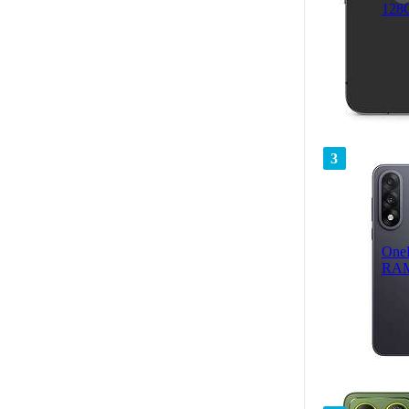
128
3
One
RAM