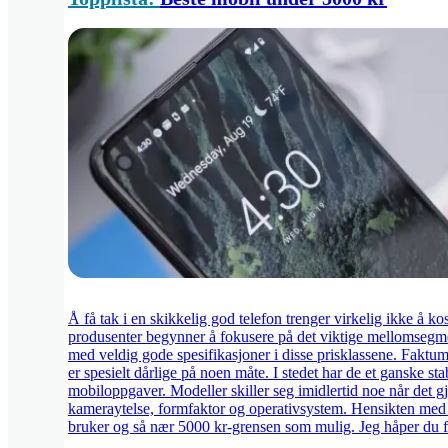
Å få tak i en skikkelig god telefon trenger virkelig ikke å kos
produsenter begynner å fokusere på det viktige mellomsegment
med veldig gode spesifikasjoner i disse prisklassene. Faktum e
er spesielt dårlige på noen måte. I stedet har de et ganske sta
mobiloppgaver. Modeller skiller seg imidlertid noe når det gj
kameraytelse, formfaktor og operativsystem. Hensikten med li
bruker og så nær 5000 kr-grensen som mulig. Jeg håper du f