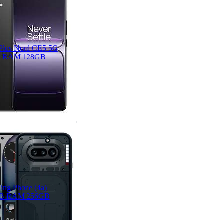
Plus Nord CE5 5G
 RAM 128GB
ing Phone (4a)
B RAM 256GB