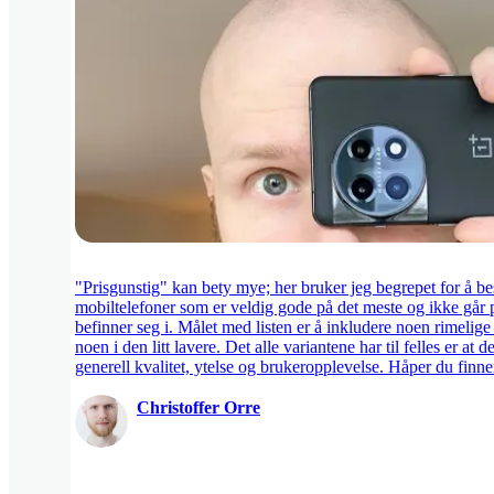
"Prisgunstig" kan bety mye; her bruker jeg begrepet for å b
mobiltelefoner som er veldig gode på det meste og ikke går p
befinner seg i. Målet med listen er å inkludere noen rimelige
noen i den litt lavere. Det alle variantene har til felles er at 
generell kvalitet, ytelse og brukeropplevelse. Håper du finn
Christoffer Orre