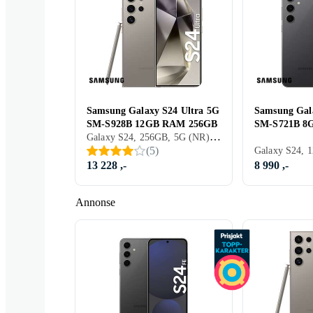
Samsung Galaxy S24 Ultra 5G
Samsung Gal
SM-S928B 12GB RAM 256GB
SM-S721B 8
Galaxy S24, 256GB, 5G (NR), 6.8 Tommer, 12GB, 2024
(
5
)
13 228 ,-
8 990 ,-
Annonse