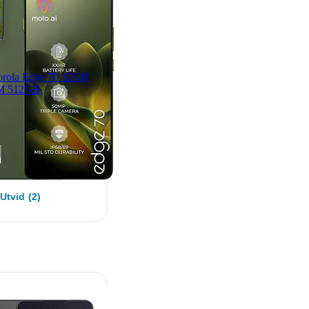
rola Edge 70 12GB
 512GB
Utvid (2)