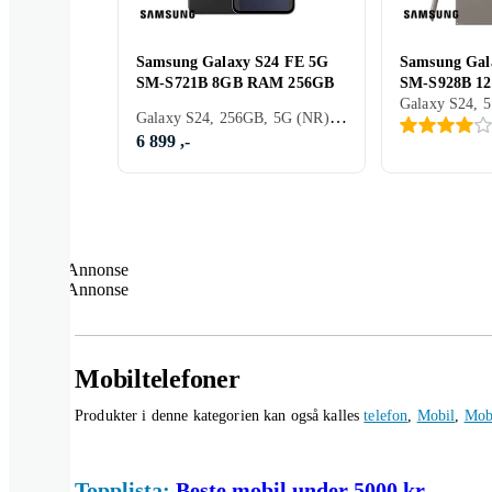
Samsung Galaxy S24 FE 5G
Samsung Gal
SM-S721B 8GB RAM 256GB
SM-S928B 1
Galaxy S24, 256GB, 5G (NR), 6.7 Tommer, 8GB, 2024
6 899 ,-
Annonse
Annonse
Mobiltelefoner
Produkter i denne kategorien kan også kalles
telefon
,
Mobil
,
Mobi
Topplista:
Beste mobil under 5000 kr