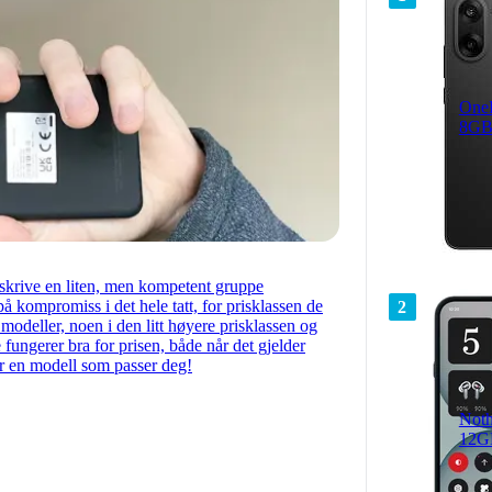
One
8GB
eskrive en liten, men kompetent gruppe
å kompromiss i det hele tatt, for prisklassen de
2
 modeller, noen i den litt høyere prisklassen og
de fungerer bra for prisen, både når det gjelder
er en modell som passer deg!
Noth
12G