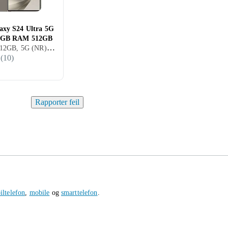
axy S24 Ultra 5G
2GB RAM 512GB
Galaxy S24, 512GB, 5G (NR), 6.8 Tommer, 12GB, 2024
(
10
)
Rapporter feil
ltelefon
,
mobile
og
smarttelefon
.