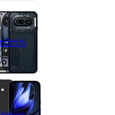
ing Phone (4a)
B RAM 256GB
le Pixel 9a 5G