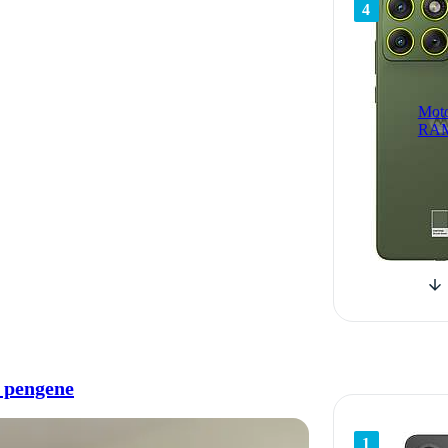
4
Moto
RAM
r pengene
1