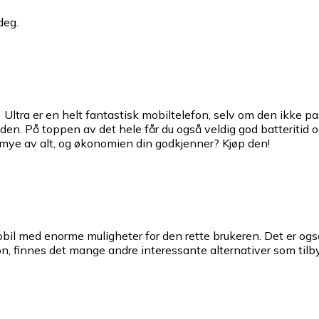
deg.
ltra er en helt fantastisk mobiltelefon, selv om den ikke pas
. På toppen av det hele får du også veldig god batteritid og et
 mye av alt, og økonomien din godkjenner? Kjøp den!
il med enorme muligheter for den rette brukeren. Det er også
fon, finnes det mange andre interessante alternativer som tilb