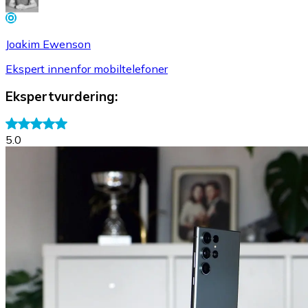
Joakim Ewenson
Ekspert innenfor mobiltelefoner
Ekspertvurdering
:
5.0