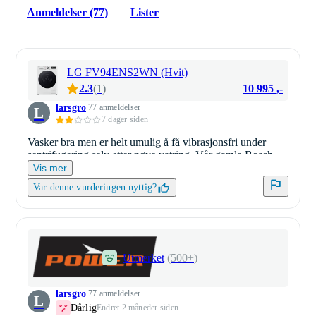
Anmeldelser (77)
Lister
LG FV94ENS2WN (Hvit)
10 995 ,-
2.3
(
1
)
larsgro
77 anmeldelser
L
7 dager siden
Vasker bra men er helt umulig å få vibrasjonsfri under
sentrifugering selv etter nøye vatring. Vår gamle Bosch
series 8 sentrifugerte helt vibrasjonsfritt på samme
Vis mer
plassering.
Var denne vurderingen nyttig?
Utmerket
(
500+
)
larsgro
77 anmeldelser
L
Dårlig
Endret 2 måneder siden