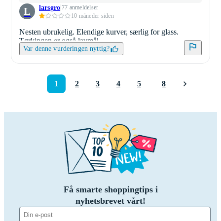
larsgro
77 anmeldelser
L
10 måneder siden
Nesten ubrukelig. Elendige kurver, særlig for glass.
Tørkingen er også lavmål.
Var denne vurderingen nyttig?
1
2
3
4
5
8
Få smarte shoppingtips i
nyhetsbrevet vårt!