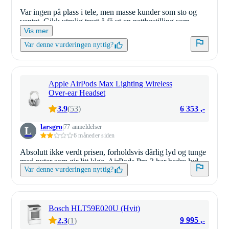
Var ingen på plass i tele, men masse kunder som sto og
ventet. Gikk utrolig tregt å få ut en nettbestilling som
egentlig bør ligge klar i kassaområdet.
Vis mer
Var denne vurderingen nyttig?
Apple AirPods Max Lighting Wireless
Over-ear Headset
6 353 ,-
3.9
(
53
)
larsgro
77 anmeldelser
L
6 måneder siden
Absolutt ikke verdt prisen, forholdsvis dårlig lyd og tunge
med puter som gir litt kløe. AirPods Pro 3 har bedre lyd.
Var denne vurderingen nyttig?
Bosch HLT59E020U (Hvit)
9 995 ,-
2.3
(
1
)