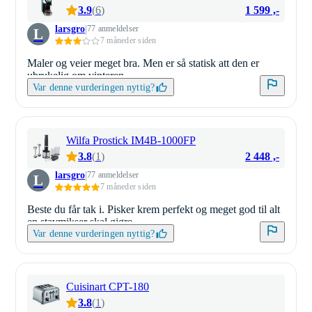
1 599 ,-
3.9
(
6
)
larsgro
77 anmeldelser
L
7 måneder siden
Maler og veier meget bra. Men er så statisk att den er
ubrukelig om vinteren.
Var denne vurderingen nyttig?
Wilfa Prostick IM4B-1000FP
2 448 ,-
3.8
(
1
)
larsgro
77 anmeldelser
L
7 måneder siden
Beste du får tak i. Pisker krem perfekt og meget god til alt
en stavmikser skal gjøre.
Var denne vurderingen nyttig?
Cuisinart CPT-180
3.8
(
1
)