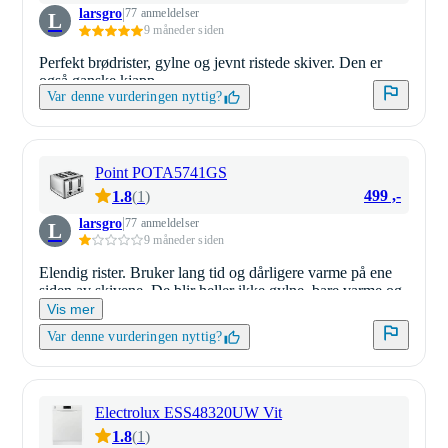
larsgro
77 anmeldelser
L
9 måneder siden
Perfekt brødrister, gylne og jevnt ristede skiver. Den er
også ganske kjapp.
Var denne vurderingen nyttig?
Point POTA5741GS
499 ,-
1.8
(
1
)
larsgro
77 anmeldelser
L
9 måneder siden
Elendig rister. Bruker lang tid og dårligere varme på ene
siden av skivene. De blir heller ikke gylne, bare varme og
litt harde/tørre.
Vis mer
Var denne vurderingen nyttig?
Electrolux ESS48320UW Vit
1.8
(
1
)