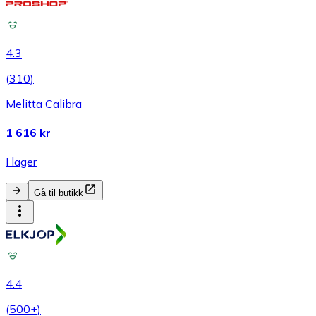
4.3
(
310
)
Melitta Calibra
1 616 kr
I lager
Gå til butikk
4.4
(
500+
)