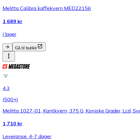
Melitta Calibra kaffekvern MED22156
1 689 kr
I lager
Gå til butikk
4.3
(
500+
)
Melitta 1027-01, Kantkvern, 375 G, Koniske Grader, Lcd, Svar
1 710 kr
Leveranse: 4-7 dager