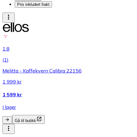
Pris inkludert frakt
1.8
(
1
)
Melitta - Kaffekvern Calibra 22156
1 999 kr
1 599 kr
I lager
Gå til butikk