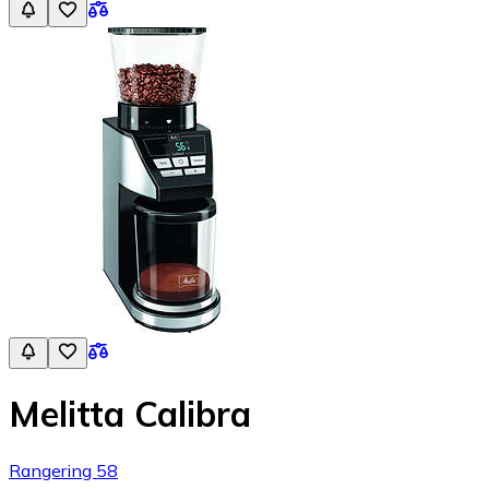
Melitta Calibra
Rangering 58