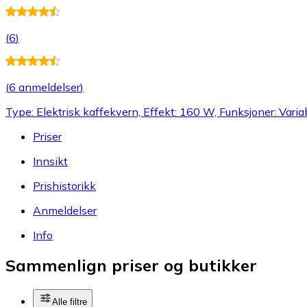
(
6
)
(
6 anmeldelser
)
Type: Elektrisk kaffekvern, Effekt: 160 W, Funksjoner: Vari
Priser
Innsikt
Prishistorikk
Anmeldelser
Info
Sammenlign priser og butikker
Alle filtre