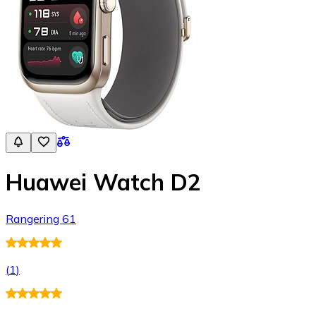
Huawei Watch D2
Rangering 61
(
1
)