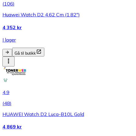
(
106
)
Huawei Watch D2 4.62 Cm (1.82")
4 352 kr
I lager
Gå til butikk
4.9
(
48
)
HUAWEI Watch D2 Luca-B10L Gold
4 869 kr