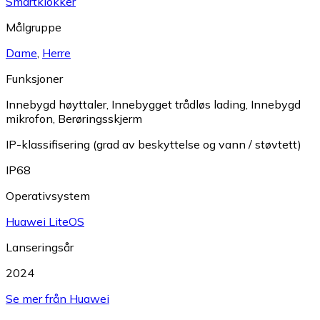
Smartklokker
Målgruppe
Dame
,
Herre
Funksjoner
Innebygd høyttaler
,
Innebygget trådløs lading
,
Innebygd
mikrofon
,
Berøringsskjerm
IP-klassifisering (grad av beskyttelse og vann / støvtett)
IP68
Operativsystem
Huawei LiteOS
Lanseringsår
2024
Se mer från Huawei