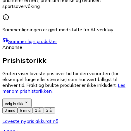
prioriterer en lett, premium følelse og avansert
sportsovervåking.
Sammenligningen er gjort med støtte fra AI-verktøy.
Sammenlign produkter
Annonse
Prishistorikk
Grafen viser laveste pris over tid for den varianten (for
eksempel farge eller størrelse) som har vært billigst til
enhver tid. Frakt og brukte produkter er ikke inkludert.
Les
mer om prishistorikken.
Velg butikk
3 mnd
6 mnd
1 år
2 år
Laveste nypris akkurat nå