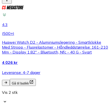
4.3
(
500+
)
Huawei Watch D2 - Aluminiumslegering - Smartklokke
Med Stropp - Fluorelastomer - Håndleddstørrelse: 161-210
Mm - Display 1.82" - Bluetooth, Nfc - 40 G - Svart
4 026 kr
Leveranse: 4-7 dager
Gå til butikk
Vis 2 stk