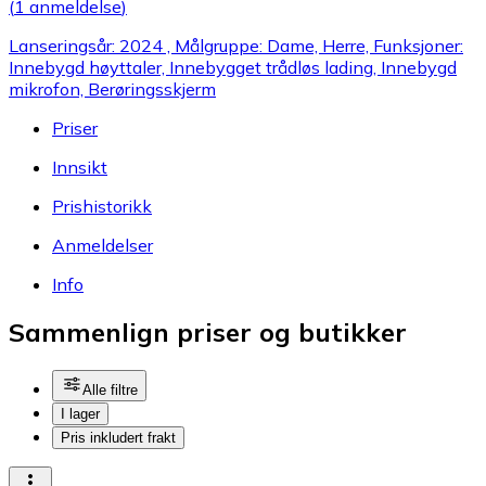
(
1 anmeldelse
)
Lanseringsår: 2024 , Målgruppe: Dame, Herre, Funksjoner:
Innebygd høyttaler, Innebygget trådløs lading, Innebygd
mikrofon, Berøringsskjerm
Priser
Innsikt
Prishistorikk
Anmeldelser
Info
Sammenlign priser og butikker
Alle filtre
I lager
Pris inkludert frakt