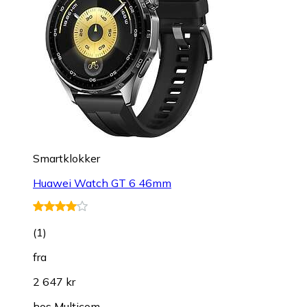
Smartklokker
Huawei Watch GT 6 46mm
(
1
)
fra
2 647 kr
hos
Multicom