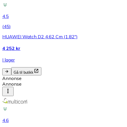
4.5
(
45
)
HUAWEI Watch D2 4.62 Cm (1.82")
4 252 kr
I lager
Gå til butikk
Annonse
Annonse
4.6