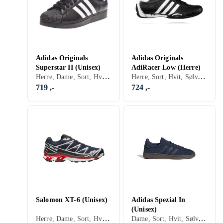
Adidas Originals
Adidas Originals
Superstar II (Unisex)
AdiRacer Low (Herre)
Herre, Dame, Sort, Hvit, Sølv, Grå, Turkis, Brun, Blå, Rød, Oransje, Gull, Grønn, Beige, Rosa, Lilla, Khaki, Lisser, Adidas Superstar
Herre, Sort, Hvit, Sølv, Grå, Brun, Blå, Rød, Gul, Oransje, Gull, Grønn, Beige, Rosa, Lisser
719 ,-
724 ,-
Salomon XT-6 (Unisex)
Adidas Spezial In
(Unisex)
Herre, Dame, Sort, Hvit, Sølv, Grå, Brun, Blå, Rød, Gul, Grønn, Beige, Rosa, Lilla, Lisser
Dame, Sort, Hvit, Sølv, Grå, Brun, Blå, Rød, Gul, Oransje, Grønn, Beige, Rosa, Khaki, Lisser, Adidas Originals Gazelle