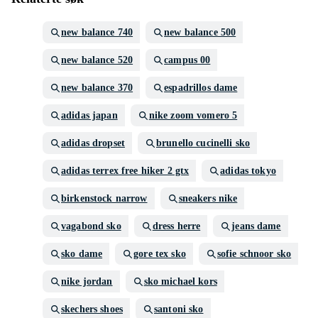
new balance 740
new balance 500
new balance 520
campus 00
new balance 370
espadrillos dame
adidas japan
nike zoom vomero 5
adidas dropset
brunello cucinelli sko
adidas terrex free hiker 2 gtx
adidas tokyo
birkenstock narrow
sneakers nike
vagabond sko
dress herre
jeans dame
sko dame
gore tex sko
sofie schnoor sko
nike jordan
sko michael kors
skechers shoes
santoni sko