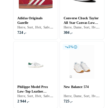
Adidas Originals
Converse Chuck Taylor
Gazelle
All Star Canvas Low
Herre, Sort, Hvit, Sølv, Grå, Brun, Blå, Rød, Gul, Oransje, Grønn, Beige, Rosa, Lisser, Adidas Originals Gazelle
Herre, Dame, Sort, Hvit, Sølv, Grå, Turkis, Brun, Blå, Rød, Gul, Oransje, Gull, Grønn, Beige, Rosa, Lilla, Khaki, Lisser, Converse Chuck Taylor All-Star
Top Ox (Unisex)
724 ,-
304 ,-
5%
Philippe Model Prsx
New Balance 574
Low-Top Leather
Herre, Sort, Hvit, Sølv, Grå, Blå, Grønn, Beige, Lisser
Herre, Dame, Sort, Hvit, Sølv, Grå, Brun, Blå, Oransje, Grønn, Beige, Lisser, New Balance 574
(Men's)
2 944 ,-
725 ,-