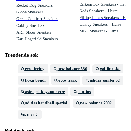
Birkenstock Sneakers - Herre
Rocket Dog Sneakers
Keds Sneakers - Herre
Globe Sneakers
Filling Pieces Sneakers - Herr
Green Comfort Sneakers
Oakley Sneakers - Herre
Oakley Sneakers
MBT Sneakers - Dame
ART Shoes Sneakers
Karl Lagerfeld Sneakers
Trendende søk
ecco irving
new balance 530
gaitline sko
hoka bondi
ecco track
adidas samba og
asics gel-kayano herre
slip-ins
adidas handball spezial
new balance 2002
Vis mer
Relaterte søk