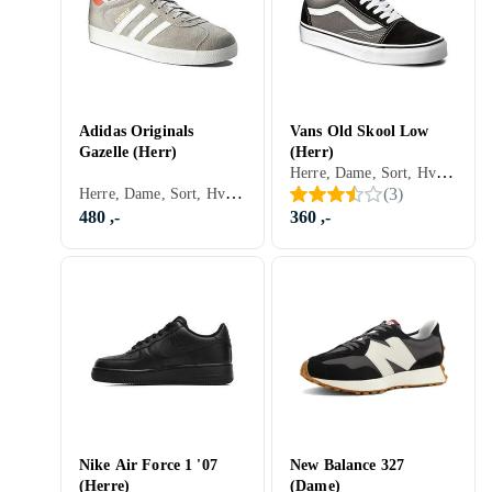
Adidas Originals
Vans Old Skool Low
Gazelle (Herr)
(Herr)
Herre, Dame, Sort, Hvit, Sølv, Grå, Turkis, Brun, Blå, Rød, Gul, Oransje, Gull, Grønn, Beige, Rosa, Lilla, Khaki, Lisser, Vans Old Skool
Herre, Dame, Sort, Hvit, Sølv, Grå, Turkis, Brun, Blå, Rød, Gul, Oransje, Gull, Grønn, Beige, Rosa, Lilla, Khaki, Lisser, Adidas Originals Gazelle
(
3
)
480 ,-
360 ,-
Nike Air Force 1 '07
New Balance 327
(Herre)
(Dame)