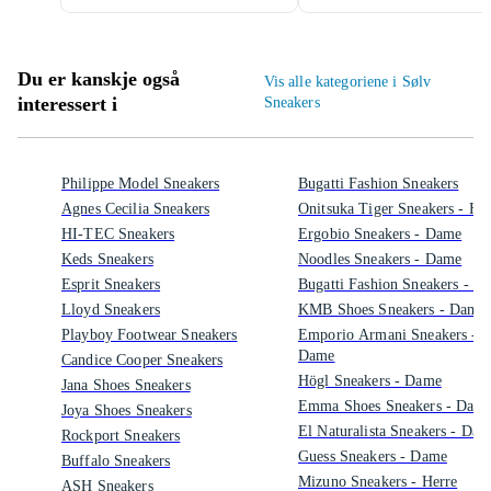
Du er kanskje også
Vis alle kategoriene i Sølv
interessert i
Sneakers
Philippe Model Sneakers
Bugatti Fashion Sneakers
Agnes Cecilia Sneakers
Onitsuka Tiger Sneakers - He
HI-TEC Sneakers
Ergobio Sneakers - Dame
Keds Sneakers
Noodles Sneakers - Dame
Esprit Sneakers
Bugatti Fashion Sneakers - D
Lloyd Sneakers
KMB Shoes Sneakers - Dame
Playboy Footwear Sneakers
Emporio Armani Sneakers -
Dame
Candice Cooper Sneakers
Högl Sneakers - Dame
Jana Shoes Sneakers
Emma Shoes Sneakers - Dam
Joya Shoes Sneakers
El Naturalista Sneakers - Da
Rockport Sneakers
Guess Sneakers - Dame
Buffalo Sneakers
Mizuno Sneakers - Herre
ASH Sneakers