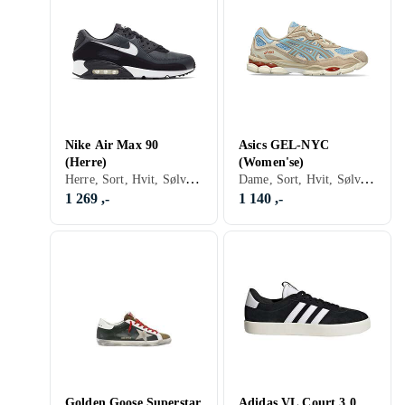
Nike Air Max 90
Asics GEL-NYC
(Herre)
(Women'se)
Herre, Sort, Hvit, Sølv, Grå, Turkis, Brun, Blå, Rød, Gul, Oransje, Grønn, Beige, Rosa, Lilla, Khaki, Lisser, Nike Air Max
Dame, Sort, Hvit, Sølv, Grå, Brun, Blå, Oransje, Grønn, Beige, Rosa, Lilla, Khaki, Lisser
1 269 ,-
1 140 ,-
Golden Goose Superstar
Adidas VL Court 3.0