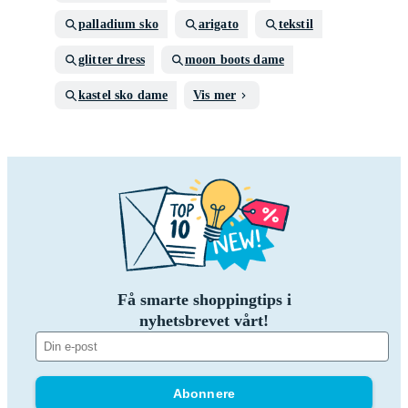
palladium sko
arigato
tekstil
glitter dress
moon boots dame
kastel sko dame
Vis mer
Få smarte shoppingtips i
nyhetsbrevet vårt!
Abonnere