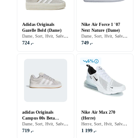
Adidas Originals
Nike Air Force 1 '07
Gazelle Bold (Dame)
Next Nature (Dame)
Dame, Sort, Hvit, Sølv, Grå, Turkis, Brun, Blå, Rød, Gul, Oransje, Grønn, Beige, Rosa, Lilla, Lisser, Adidas Originals Gazelle
Dame, Sort, Hvit, Sølv, Grå, Brun, Blå, Rød, Oransje, Grønn, Beige, Rosa, Lilla, Lisser, Nike Air Force 1
724 ,-
749 ,-
6%
adidas Originals
Nike Air Max 270
Campus 00s Beta
(Herre)
Dame, Sort, Hvit, Sølv, Grå, Brun, Blå, Rød, Gul, Grønn, Beige, Rosa, Lilla, Adidas Originals Campus
Herre, Sort, Hvit, Sølv, Grå, Turkis, Brun, Blå, Rød, Gul, Oransje, Grønn, Beige, Rosa, Lilla, Khaki, Lisser, Nike Air Max
(Women's)
719 ,-
1 199 ,-