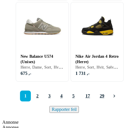
New Balance U574
Nike Air Jordan 4 Retro
(Unisex)
(Herre)
Herre, Dame, Sort, Hvit, Sølv, Grå, Turkis, Brun, Blå, Rød, Gul, Oransje, Grønn, Beige, Rosa, Lilla, Khaki, Lisser, New Balance 574
Herre, Sort, Hvit, Sølv, Grå, Turkis, Brun, Blå, Rød, Gul, Oransje, Grønn, Beige, Rosa, Lilla, Lisser, Nike Air Jordan
675 ,-
1 731 ,-
1
2
3
4
5
17
29
Rapporter feil
Annonse
Annonse