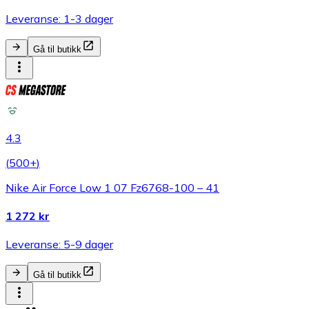
Leveranse: 1-3 dager
Gå til butikk
4.3
(
500+
)
Nike Air Force Low 1 07 Fz6768-100 – 41
1 272 kr
Leveranse: 5-9 dager
Gå til butikk