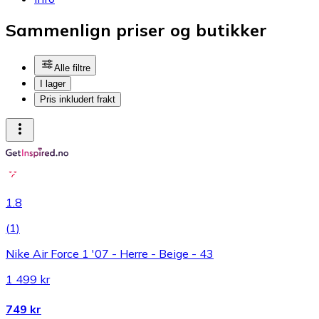
Sammenlign priser og butikker
Alle filtre
I lager
Pris inkludert frakt
1.8
(
1
)
Nike Air Force 1 '07 - Herre - Beige - 43
1 499 kr
749 kr