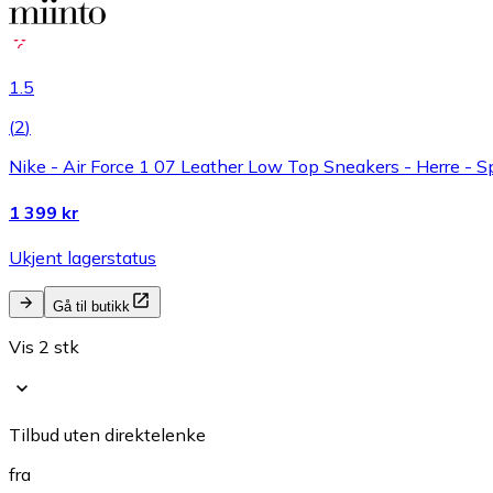
1.5
(
2
)
Nike - Air Force 1 07 Leather Low Top Sneakers - Herre - Sp
1 399 kr
Ukjent lagerstatus
Gå til butikk
Vis 2 stk
Tilbud uten direktelenke
fra