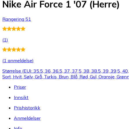
Nike Air Force 1 '07 (Herre)
Rangering 51
(
1
)
(
1 anmeldelse
)
Størrelse (EU): 35.5, 36, 36.5, 37, 37,5, 38, 38.5, 39, 39,5, 40
Sort, Hvit, Sølv, Grå, Turkis, Brun, Blå, Rød, Gul, Oransje, Grøn
Priser
Innsikt
Prishistorikk
Anmeldelser
Info