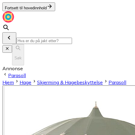
Fortsett til hovedinnhold
Søk
Annonse
Parasoll
Hjem
Hage
Skjerming & Hagebeskyttelse
Parasoll