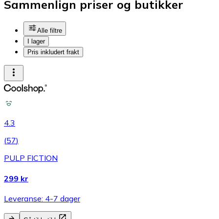
Sammenlign priser og butikker
Alle filtre
I lager
Pris inkludert frakt
4.3
(
57
)
PULP FICTION
299 kr
Leveranse: 4-7 dager