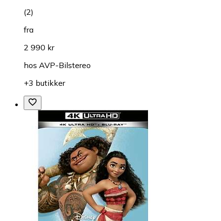
(
2
)
fra
2 990 kr
hos
AVP-Bilstereo
+3 butikker