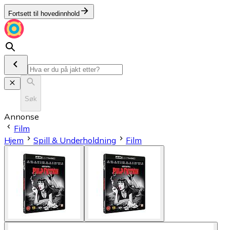
Fortsett til hovedinnhold
Søk
Annonse
Film
Hjem
Spill & Underholdning
Film