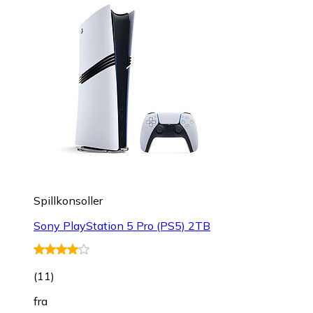
Spillkonsoller
Sony PlayStation 5 Pro (PS5) 2TB
(
11
)
fra