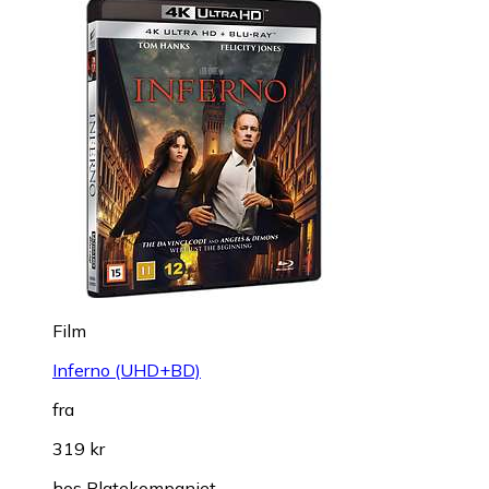
Film
Inferno (UHD+BD)
fra
319 kr
hos
Platekompaniet