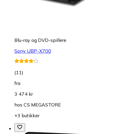
Blu-ray og DVD-spillere
Sony UBP-X700
(
11
)
fra
3 474 kr
hos
CS MEGASTORE
+3 butikker