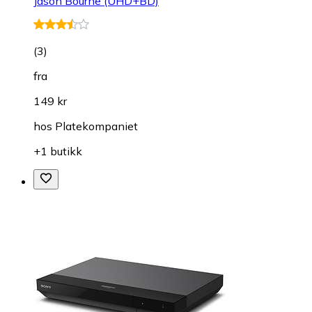
Jason Bourne (UHD+BD)
(
3
)
fra
149 kr
hos
Platekompaniet
+1 butikk