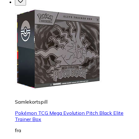
Samlekortspill
Pokémon TCG Mega Evolution Pitch Black Elite
Trainer Box
fra