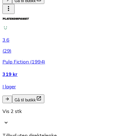
Gå til butikk
3.6
(
29
)
Pulp Fiction (1994)
319 kr
I lager
Gå til butikk
Vis 2 stk
Tilbud uten direktelenke