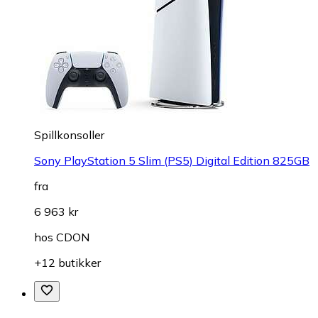
Spillkonsoller
Sony PlayStation 5 Slim (PS5) Digital Edition 825GB
fra
6 963 kr
hos
CDON
+12 butikker