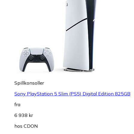
Spillkonsoller
Sony PlayStation 5 Slim (PS5) Digital Edition 825GB
fra
6 938 kr
hos
CDON