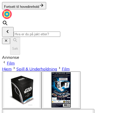
Fortsett til hovedinnhold
Søk
Annonse
Film
Hjem
Spill & Underholdning
Film