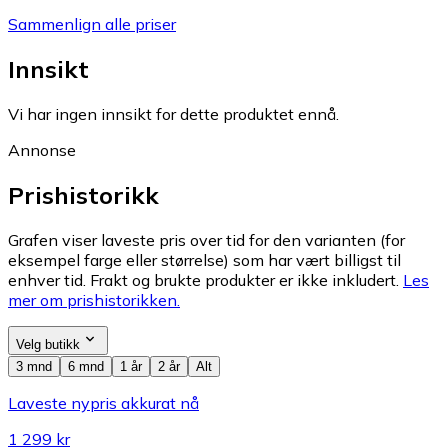
Sammenlign alle priser
Innsikt
Vi har ingen innsikt for dette produktet ennå.
Annonse
Prishistorikk
Grafen viser laveste pris over tid for den varianten (for
eksempel farge eller størrelse) som har vært billigst til
enhver tid. Frakt og brukte produkter er ikke inkludert.
Les
mer om prishistorikken.
Velg butikk
3 mnd
6 mnd
1 år
2 år
Alt
Laveste nypris akkurat nå
1 299 kr