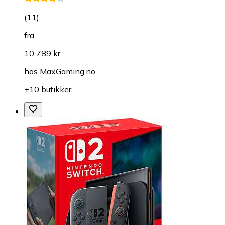
(
11
)
fra
10 789 kr
hos
MaxGaming.no
+10 butikker