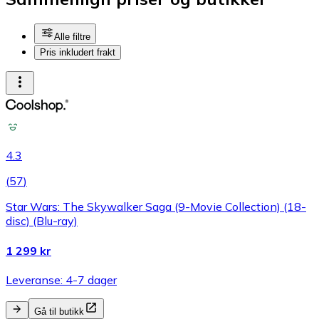
Alle filtre
Pris inkludert frakt
4.3
(
57
)
Star Wars: The Skywalker Saga (9-Movie Collection) (18-
disc) (Blu-ray)
1 299 kr
Leveranse: 4-7 dager
Gå til butikk