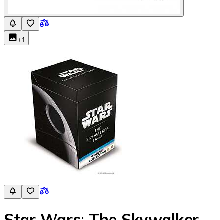
+
1
Star Wars: The Skywalker