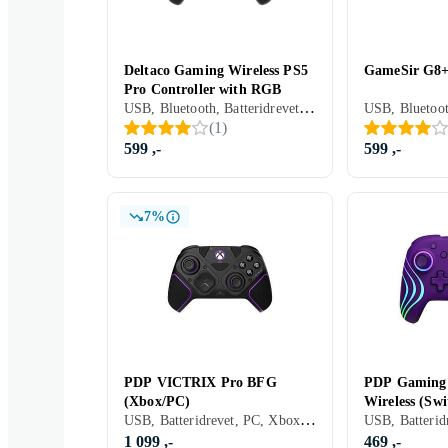
Deltaco Gaming Wireless PS5
GameSir G8+
Pro Controller with RGB
USB, Bluetooth, Batteridrevet, PC, PS5, Programmerbar, Vibrasjonsfunksjon
(
1
)
599 ,-
599 ,-
7%
PDP VICTRIX Pro BFG
PDP Gaming 
(Xbox/PC)
Wireless (Swi
USB, Batteridrevet, PC, Xbox One, Programmerbare knapper
1 099 ,-
469 ,-