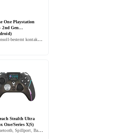
e One Playstation
 - 2nd Gen
droid)
USB, Konsoll-bestemt kontakt, Spillport, PC, Mobil, Programmerbar
each Stealth Ultra
x One/Series X|S)
USB, Bluetooth, Spillport, Batteridrevet, PC, Xbox One, Mobil, Xbox Series X/Series S, Vibrasjonsfunksjon, Ergonomisk grep, Programmerbare knapper, Mottaker inkludert