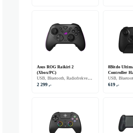
Asus ROG Raikiri 2
8Bitdo Ultim
(Xbox/PC)
Controller Ha
USB, Bluetooth, Radiofrekvens (RF), 3.5 mm jack (Audio), Batteridrevet, PC, Xbox One, Xbox Series X/Series S, Vibrasjonsfunksjon, LED bakgrunnsbelysning, Programmerbare knapper, Mottaker inkludert
(Xbox/PC/An
2 299 ,-
619 ,-