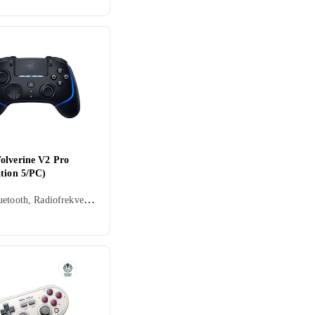
olverine V2 Pro
ation 5/PC)
USB, Bluetooth, Radiofrekvens (RF), Spillport, Batteridrevet, PC, Mobil, PS5, Vibrasjonsfunksjon, LED bakgrunnsbelysning, Programmerbare knapper