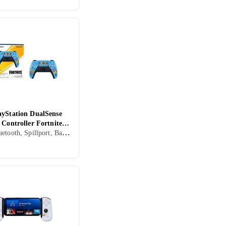
ayStation DualSense
 Controller Fortnite
USB, Bluetooth, Spillport, Batteridrevet, PC, Mobil, PS5, Vibrasjonsfunksjon, Rörelsestyrning, Automatisk kalibrering, LED bakgrunnsbelysning
 Edition (PS5)