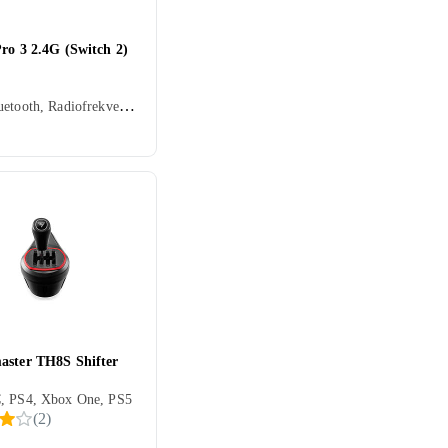
ro 3 2.4G (Switch 2)
USB, Bluetooth, Radiofrekvens (RF), Batteridrevet, PC, Mobil, Nintendo Switch, Nintendo Switch 2, Vibrasjonsfunksjon
aster TH8S Shifter
, PS4, Xbox One, PS5
(
2
)