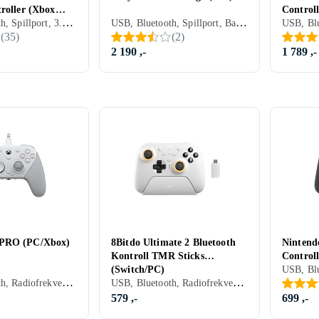
roller (Xbox
Controll
USB, Bluetooth, Spillport, 3.5 mm jack (Audio), Batteridrevet, PC, Xbox One, Mobil, Xbox Series X/Series S, Vibrasjonsfunksjon, Ergonomisk grep
USB, Bluetooth, Spillport, Batteridrevet, PC, PS5, Programmerbar, Vibrasjonsfunksjon, Rörelsestyrning, Automatisk kalibrering, LED bakgrunnsbelysning, Programmerbare knapper
One/PC
(
35
)
(
2
)
2 190 ,-
1 789 ,-
PRO (PC/Xbox)
8Bitdo Ultimate 2 Bluetooth
Nintend
Kontroll TMR Sticks
Controll
(Switch/PC)
USB, Bluetooth, Radiofrekvens (RF), Batteridrevet, PC, Xbox One, Mobil, Nintendo Switch, Xbox Series X/Series S, Programmerbar, Vibrasjonsfunksjon, Rörelsestyrning
USB, Bluetooth, Radiofrekvens (RF), Batteridrevet, PC, Mobil, Nintendo Switch, Nintendo Switch 2, Programmerbar, Vibrasjonsfunksjon, Rörelsestyrning, LED bakgrunnsbelysning
579 ,-
699 ,-