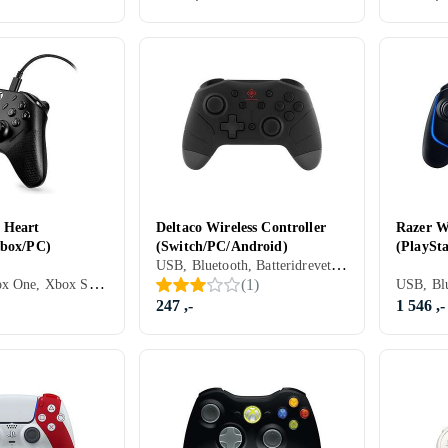
 Heart
Deltaco Wireless Controller
Razer W
Xbox/PC)
(Switch/PC/Android)
(PlaySt
USB, Bluetooth, Batteridrevet, PC, Mobil, Nintendo Switch, Nintendo Switch 2, Vibrasjonsfunksjon
USB, PC, Xbox One, Xbox Series X/Series S, LED bakgrunnsbelysning, Programmerbare knapper
(
1
)
247 ,-
1 546 ,-