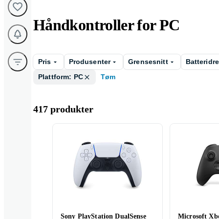
Håndkontroller for PC
Pris
Produsenter
Grensesnitt
Batteridr
Plattform: PC
Tøm
417 produkter
Sony PlayStation DualSense
Microsoft Xb