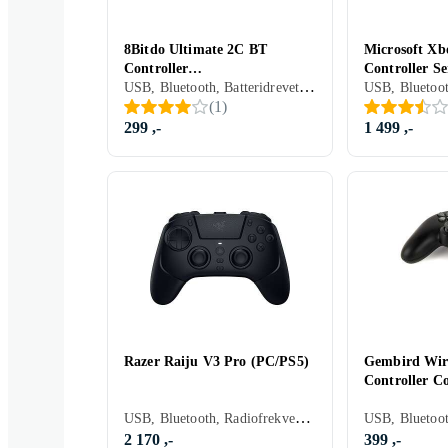
8Bitdo Ultimate 2C BT
Microsoft Xbo
Controller
Controller Se
USB, Bluetooth, Batteridrevet, PC, Mobil, Nintendo Switch, Nintendo Switch 2, Programmerbar, Vibrasjonsfunksjon, Rörelsestyrning, Programmerbare knapper
(Android/PC/Switch)
One/PC)
(
1
)
299 ,-
1 499 ,-
Razer Raiju V3 Pro (PC/PS5)
Gembird Wir
Controller Co
USB, Bluetooth, Radiofrekvens (RF), Spillport, Batteridrevet, PC, PS5, Programmerbar, Programmerbare knapper
2 170 ,-
399 ,-