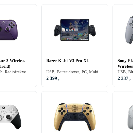
te 2 Wireless
Razer Kishi V3 Pro XL
Sony Pl
droid)
Wireless
USB, Bluetooth, Radiofrekvens (RF), Batteridrevet, PC, Mobil, Vibrasjonsfunksjon, Rörelsestyrning, LED bakgrunnsbelysning
USB, Batteridrevet, PC, Mobil, Programmerbare knapper
Anniver
2 399 ,-
2 337 ,-