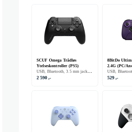
SCUF Omega Trådløs
8BitDo Ultima
Ytelseskontroller (PS5)
2.4G (PC/An
USB, Bluetooth, 3.5 mm jack (Audio), Batteridrevet, PC, PS5, Programmerbar, Ergonomisk grep
2 590 ,-
529 ,-