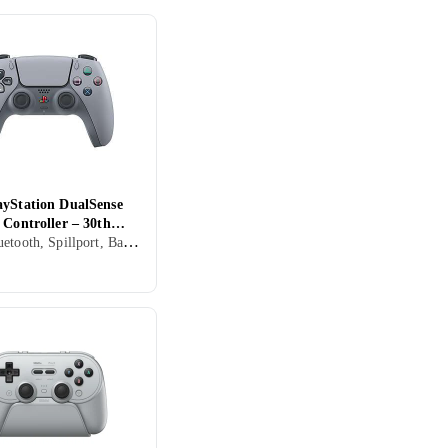
ayStation DualSense
 Controller – 30th
USB, Bluetooth, Spillport, Batteridrevet, PC, Mobil, PS5, Vibrasjonsfunksjon, Rörelsestyrning, LED bakgrunnsbelysning
sary Limited Editio