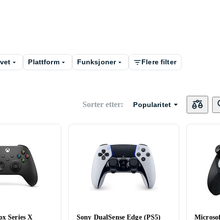
evet
Plattform
Funksjoner
Flere filter
Sorter etter
:
Popularitet
ox Series X
Sony DualSense Edge (PS5)
Microsof