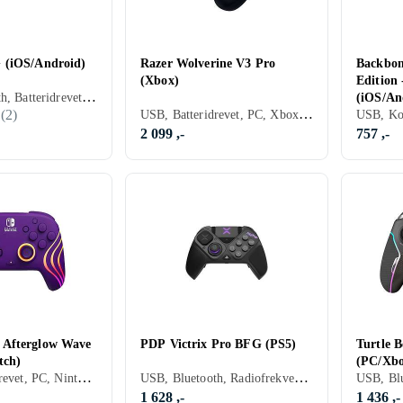
 (iOS/Android)
Razer Wolverine V3 Pro
Backbon
(Xbox)
Edition
USB, Bluetooth, Batteridrevet, PC, Mobil, Nintendo Switch, Programmerbar, Vibrasjonsfunksjon, Rörelsestyrning
(iOS/An
USB, Batteridrevet, PC, Xbox One, Xbox Series X/Series S, Programmerbar, Vibrasjonsfunksjon, Programmerbare knapper
(
2
)
2 099 ,-
757 ,-
Afterglow Wave
PDP Victrix Pro BFG (PS5)
Turtle B
tch)
(PC/Xbo
USB, Batteridrevet, PC, Nintendo Switch, Xbox Series X/Series S, Nintendo Switch 2, Vibrasjonsfunksjon, Rörelsestyrning, LED bakgrunnsbelysning, Programmerbare knapper
USB, Bluetooth, Radiofrekvens (RF), Spillport, Batteridrevet, PC, PS5, Vibrasjonsfunksjon, Programmerbare knapper, Mottaker inkludert
1 628 ,-
1 436 ,-