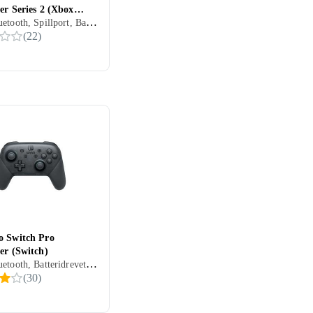
er Series 2 (Xbox
USB, Bluetooth, Spillport, Batteridrevet, PC, Xbox One, Mobil, Programmerbar, Vibrasjonsfunksjon
)
(
22
)
o Switch Pro
er (Switch)
USB, Bluetooth, Batteridrevet, PC, Nintendo Switch, Programmerbar, Vibrasjonsfunksjon, Rörelsestyrning
(
30
)