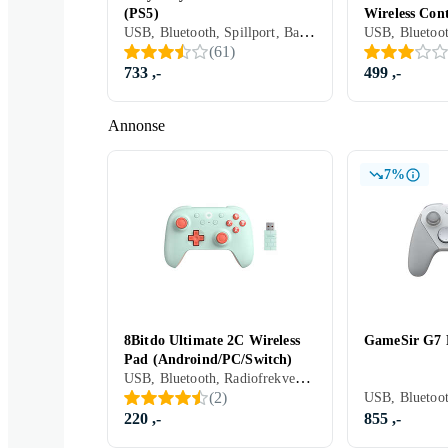
(PS5)
Wireless Cont
USB, Bluetooth, Spillport, Batteridrevet, PC, Mobil, PS5, Vibrasjonsfunksjon, Rörelsestyrning, Automatisk kalibrering, LED bakgrunnsbelysning
Series X)
(
61
)
733 ,-
499 ,-
Annonse
7%
8Bitdo Ultimate 2C Wireless
GameSir G7 
Pad (Androind/PC/Switch)
USB, Bluetooth, Radiofrekvens (RF), Batteridrevet, PC, Mobil, Nintendo Switch, Nintendo Switch 2, Programmerbar, Vibrasjonsfunksjon, Rörelsestyrning, Programmerbare knapper, Mottaker inkludert
(
2
)
220 ,-
855 ,-