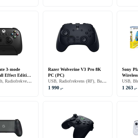
ate 3-mode
Razer Wolverine V3 Pro 8K
Sony Pl
ll Effect Edition
PC (PC)
Wireless
USB, Bluetooth, Radiofrekvens (RF), PC, Xbox One, Mobil, Xbox Series X/Series S, Vibrasjonsfunksjon
USB, Radiofrekvens (RF), Batteridrevet, PC, Programmerbare knapper, Mottaker inkludert
droid)
Limited
1 990 ,-
1 263 ,-