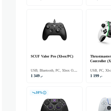
SCUF Valor Pro (Xbox/PC)
Thrustmaster
Controller (
USB, Bluetooth, PC, Xbox One, Mobil, Xbox Series X/Series S, Programmerbar, Vibrasjonsfunksjon, Ergonomisk grep
1 349 ,-
1 199 ,-
10%