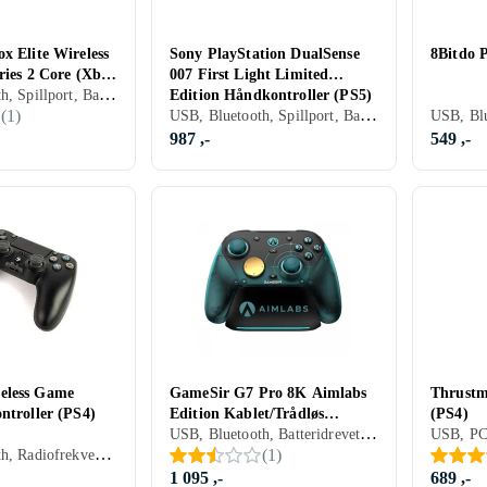
x Elite Wireless
Sony PlayStation DualSense
8Bitdo P
ries 2 Core (Xbox
007 First Light Limited
USB, Bluetooth, Spillport, Batteridrevet, PC, Xbox One, Mobil, Xbox Series X/Series S, Vibrasjonsfunksjon, Ergonomisk grep, Programmerbare knapper
Edition Håndkontroller (PS5)
USB, Bluetooth, Spillport, Batteridrevet, PC, Mobil, PS5, Vibrasjonsfunksjon, Automatisk kalibrering, LED bakgrunnsbelysning
(
1
)
987 ,-
549 ,-
eless Game
GameSir G7 Pro 8K Aimlabs
Thrustm
ntroller (PS4)
Edition Kablet/Trådløs
(PS4)
USB, Bluetooth, Batteridrevet, PC
Håndkontroller (PC)
USB, PC
USB, Bluetooth, Radiofrekvens (RF), Spillport, 3.5 mm jack (Audio), Batteridrevet, PC, PS4, Vibrasjonsfunksjon, Ergonomisk grep, LED bakgrunnsbelysning, Programmerbare knapper
(
1
)
1 095 ,-
689 ,-