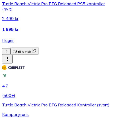
Turtle Beach Victrix Pro BFG Reloaded PS5 kontroller
(hvit)
2 499 kr
1 895 kr
I lager
Gå til butikk
4.7
(
500+
)
Turtle Beach Victrix Pro BFG Reloaded Kontroller (svart)
Kampanjepris