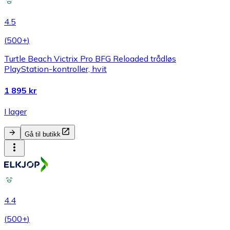
4.5
(
500+
)
Turtle Beach Victrix Pro BFG Reloaded trådløs
PlayStation-kontroller, hvit
1 895 kr
I lager
Gå til butikk
4.4
(
500+
)