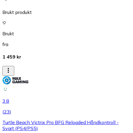
Brukt produkt
Brukt
fra
1 459 kr
3.8
(
23
)
Turtle Beach Victrix Pro BFG Reloaded Håndkontroll -
Svart (PS4/PS5)