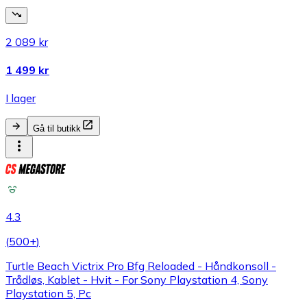
2 089 kr
1 499 kr
I lager
Gå til butikk
4.3
(
500+
)
Turtle Beach Victrix Pro Bfg Reloaded - Håndkonsoll -
Trådløs, Kablet - Hvit - For Sony Playstation 4, Sony
Playstation 5, Pc