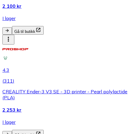
2 100 kr
I lager
Gå til butikk
4.3
(
311
)
CREALITY Ender-3 V3 SE - 3D printer - Pearl polylactide
(PLA)
2 253 kr
I lager