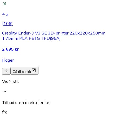
4.6
(
106
)
Creality Ender-3 V3 SE 3D-printer 220x220x250mm
1.75mm PLA PETG TPU(95A)
2 695 kr
I lager
Gå til butikk
Vis 2 stk
Tilbud uten direktelenke
fra