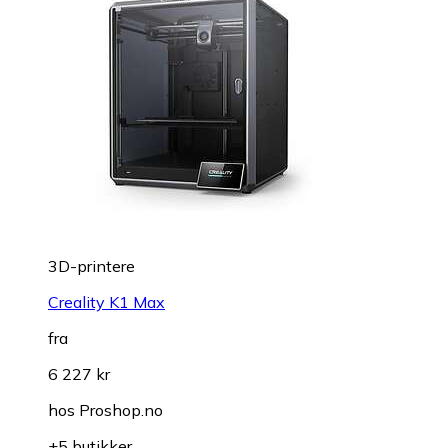
3D-printere
Creality K1 Max
fra
6 227 kr
hos
Proshop.no
+5 butikker