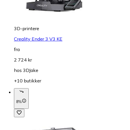
3D-printere
Creality Ender 3 V3 KE
fra
2 724 kr
hos
3DJake
+10 butikker
8%