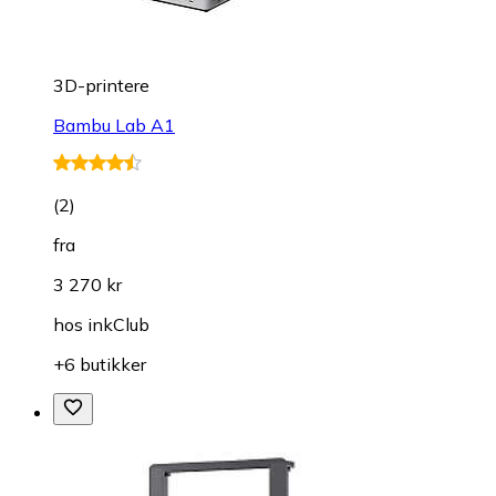
3D-printere
Bambu Lab A1
(
2
)
fra
3 270 kr
hos
inkClub
+6 butikker