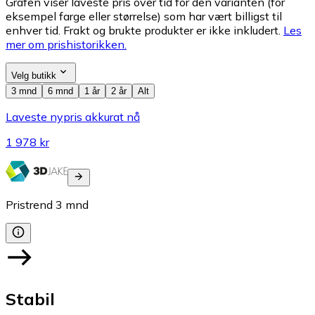
Grafen viser laveste pris over tid for den varianten (for
eksempel farge eller størrelse) som har vært billigst til
enhver tid. Frakt og brukte produkter er ikke inkludert.
Les
mer om prishistorikken.
Velg butikk
3 mnd
6 mnd
1 år
2 år
Alt
Laveste nypris akkurat nå
1 978 kr
Pristrend
3
mnd
Stabil