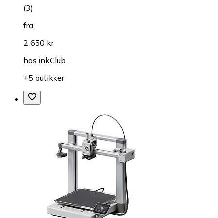
(
3
)
fra
2 650 kr
hos
inkClub
+5 butikker