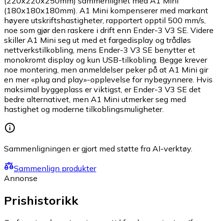
(220x220x250mm) sammenlignet med A1 Mini
(180x180x180mm). A1 Mini kompenserer med markant
høyere utskriftshastigheter, rapportert opptil 500 mm/s,
noe som gjør den raskere i drift enn Ender-3 V3 SE. Videre
skiller A1 Mini seg ut med et fargedisplay og trådløs
nettverkstilkobling, mens Ender-3 V3 SE benytter et
monokromt display og kun USB-tilkobling. Begge krever
noe montering, men anmeldelser peker på at A1 Mini gir
en mer «plug and play»-opplevelse for nybegynnere. Hvis
maksimal byggeplass er viktigst, er Ender-3 V3 SE det
bedre alternativet, men A1 Mini utmerker seg med
hastighet og moderne tilkoblingsmuligheter.
Sammenligningen er gjort med støtte fra AI-verktøy.
Sammenlign produkter
Annonse
Prishistorikk