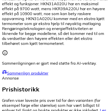
effekt og funksjoner. HKN31A020U har en maksimal
effekt på 9700 watt, mens HKR39A220U har en høyere
effekt på 10900 watt, noe som kan bety raskere
oppvarming. HKN31A020U kommer med en ekstra kjøtt
termometer som gir ekstra hjelp til nøyaktig matlaging.
Rengjøringsteknologien og energieffektiviteten er
liknende for begge modellene, så det kommer ned til om
du verdsetter den høyere effekten eller det ekstra
tilbehøret som kjøtt termometeret.
Sammenligningen er gjort med støtte fra AI-verktøy.
Sammenlign produkter
Annonse
Prishistorikk
Grafen viser laveste pris over tid for den varianten (for
eksempel farge eller størrelse) som har vært billigst til
enhver tid. Frakt og brukte produkter er ikke inkludert.
Les