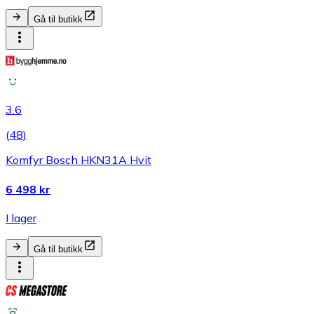
Gå til butikk
3.6
(
48
)
Komfyr Bosch HKN31A Hvit
6 498 kr
I lager
Gå til butikk