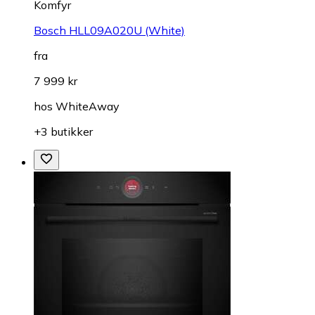
Komfyr
Bosch HLL09A020U (White)
fra
7 999 kr
hos
WhiteAway
+3 butikker