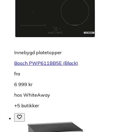
Innebygd platetopper
Bosch PWP611BB5E (Black)
fra
6 999 kr
hos
WhiteAway
+5 butikker