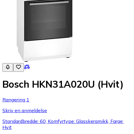
Bosch HKN31A020U (Hvit)
Rangering 1
Skriv en anmeldelse
Standardbredde: 60, Komfyrtype: Glasskeramikk, Farge:
Hvit