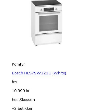
Komfyr
Bosch HLS79W321U (White)
fra
10 999 kr
hos
Skousen
+3 butikker