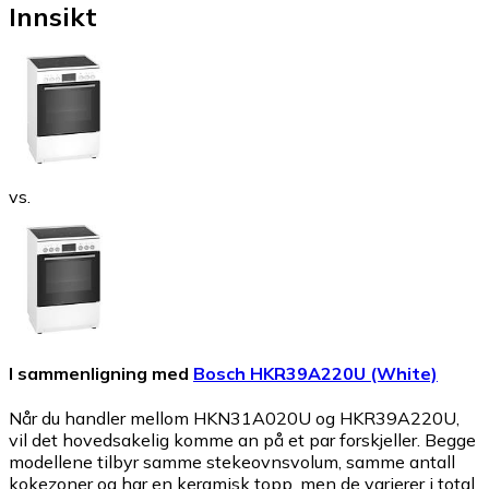
Innsikt
vs.
I sammenligning med
Bosch HKR39A220U (White)
Når du handler mellom HKN31A020U og HKR39A220U,
vil det hovedsakelig komme an på et par forskjeller. Begge
modellene tilbyr samme stekeovnsvolum, samme antall
kokezoner og har en keramisk topp, men de varierer i total