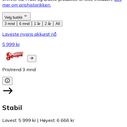
mer om prishistorikken.
Velg butikk
3 mnd
6 mnd
1 år
2 år
Alt
Laveste nypris akkurat nå
5 999 kr
Pristrend
3
mnd
Stabil
Lavest
:
5 999 kr
|
Høyest
:
6 666 kr