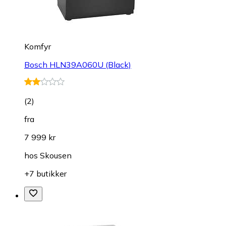
Komfyr
Bosch HLN39A060U (Black)
(
2
)
fra
7 999 kr
hos
Skousen
+7 butikker