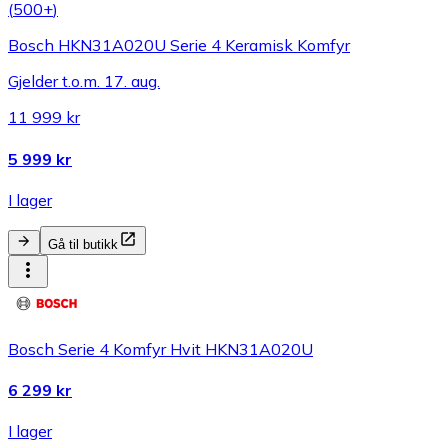
(
500+
)
Bosch HKN31A020U Serie 4 Keramisk Komfyr
Gjelder t.o.m. 17. aug.
11 999 kr
5 999 kr
I lager
Gå til butikk
Bosch Serie 4 Komfyr Hvit HKN31A020U
6 299 kr
I lager