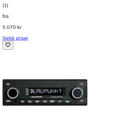
(
1
)
fra
5 070 kr
Sjekk priser