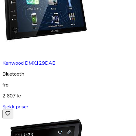
Kenwood DMX129DAB
Bluetooth
fra
2 607 kr
Sjekk priser