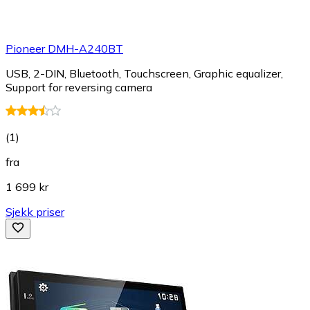
Pioneer DMH-A240BT
USB, 2-DIN, Bluetooth, Touchscreen, Graphic equalizer,
Support for reversing camera
(
1
)
fra
1 699 kr
Sjekk priser