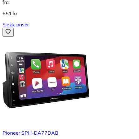
fra
651 kr
Sjekk priser
Pioneer SPH-DA77DAB