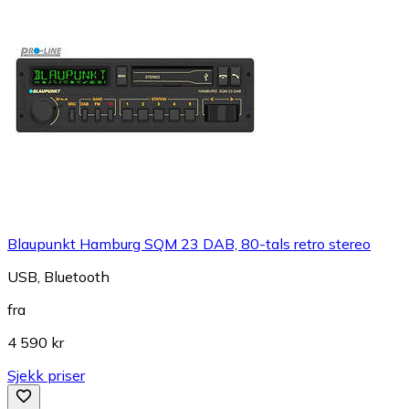
Blaupunkt Hamburg SQM 23 DAB, 80-tals retro stereo
USB, Bluetooth
fra
4 590 kr
Sjekk priser