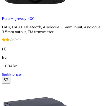
Pure Highway 400
DAB, DAB+, Bluetooth, Analogue 3.5mm input, Analogue
3.5mm output, FM transmitter
(
1
)
fra
1 884 kr
Sjekk priser