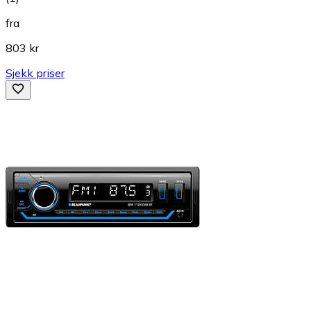
fra
803 kr
Sjekk priser