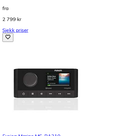
fra
2 799 kr
Sjekk priser
Fusion Marine MS-RA210