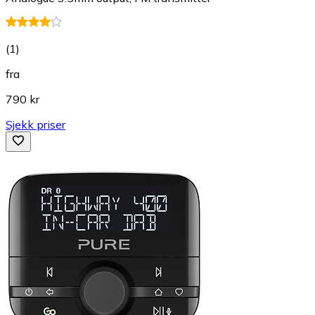
(
1
)
fra
790 kr
Sjekk priser