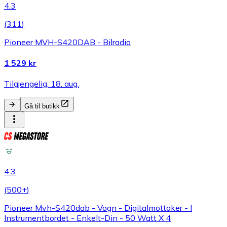
4.3
(
311
)
Pioneer MVH-S420DAB - Bilradio
1 529 kr
Tilgjengelig: 18. aug.
Gå til butikk
4.3
(
500+
)
Pioneer Mvh-S420dab - Vogn - Digitalmottaker - I
Instrumentbordet - Enkelt-Din - 50 Watt X 4