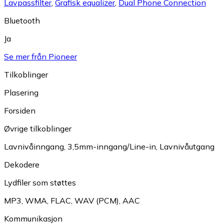
Lavpassfilter
,
Grafisk equalizer
,
Dual Phone Connection
Bluetooth
Ja
Se mer från Pioneer
Tilkoblinger
Plasering
Forsiden
Øvrige tilkoblinger
Lavnivåinngang
,
3,5mm-inngang/Line-in
,
Lavnivåutgang
Dekodere
Lydfiler som støttes
MP3
,
WMA
,
FLAC
,
WAV (PCM)
,
AAC
Kommunikasjon