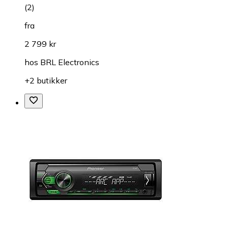
(
2
)
fra
2 799 kr
hos
BRL Electronics
+2 butikker