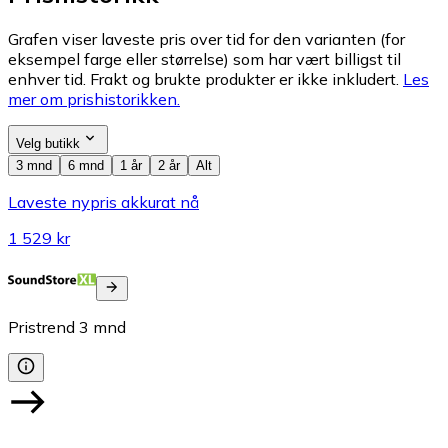
Grafen viser laveste pris over tid for den varianten (for
eksempel farge eller størrelse) som har vært billigst til
enhver tid. Frakt og brukte produkter er ikke inkludert.
Les
mer om prishistorikken.
Velg butikk
3 mnd
6 mnd
1 år
2 år
Alt
Laveste nypris akkurat nå
1 529 kr
Pristrend
3
mnd