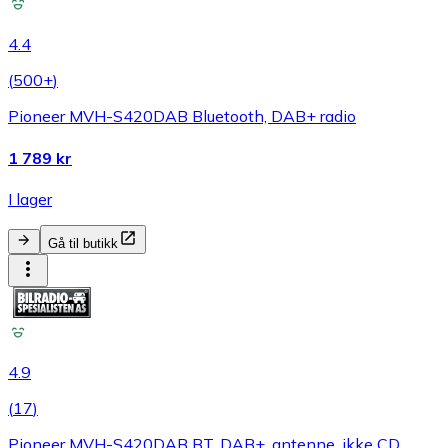
4.4
(
500+
)
Pioneer MVH-S420DAB Bluetooth, DAB+ radio
1 789 kr
I lager
Gå til butikk
4.9
(
17
)
Pioneer MVH-S420DAB BT, DAB+, antenne, ikke CD