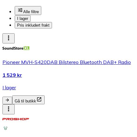
Alle filtre
I lager
Pris inkludert frakt
Pioneer MVH-S420DAB Bilstereo Bluetooth DAB+ Radio
1 529 kr
I lager
Gå til butikk