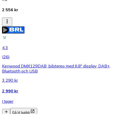
2 556 kr
4.3
(
26
)
Kenwood DMX129DAB, bilstereo med 6.8" display, DAB+,
Bluetooth och USB
3 290 kr
2 990 kr
I lager
Gå til butikk