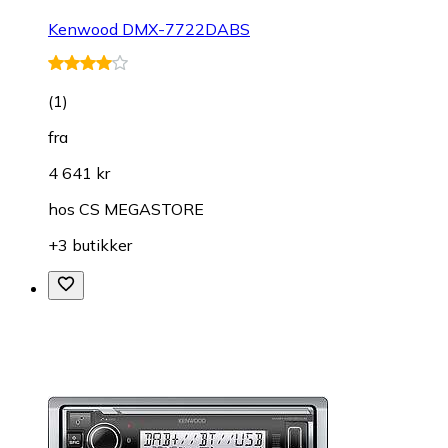
Kenwood DMX-7722DABS
(
1
)
fra
4 641 kr
hos
CS MEGASTORE
+3 butikker