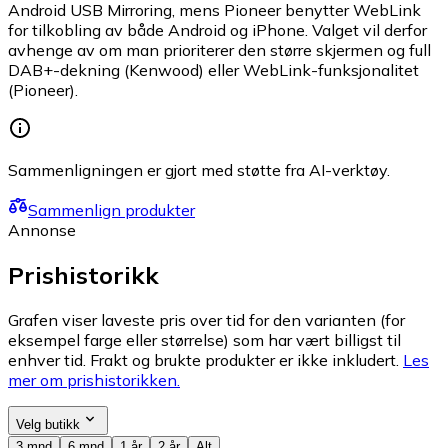
Android USB Mirroring, mens Pioneer benytter WebLink
for tilkobling av både Android og iPhone. Valget vil derfor
avhenge av om man prioriterer den større skjermen og full
DAB+-dekning (Kenwood) eller WebLink-funksjonalitet
(Pioneer).
Sammenligningen er gjort med støtte fra AI-verktøy.
Sammenlign produkter
Annonse
Prishistorikk
Grafen viser laveste pris over tid for den varianten (for
eksempel farge eller størrelse) som har vært billigst til
enhver tid. Frakt og brukte produkter er ikke inkludert.
Les
mer om prishistorikken.
Velg butikk
3 mnd
6 mnd
1 år
2 år
Alt