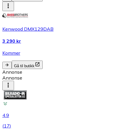
Kenwood DMX129DAB
3 290 kr
Kommer
Gå til butikk
Annonse
Annonse
4.9
(
17
)