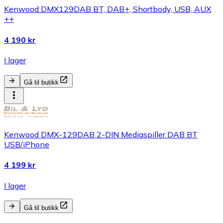
Kenwood DMX129DAB BT, DAB+, Shortbody, USB, AUX
++
4 190 kr
I lager
Gå til butikk
Kenwood DMX-129DAB 2-DIN Mediaspiller DAB BT
USB/iPhone
4 199 kr
I lager
Gå til butikk