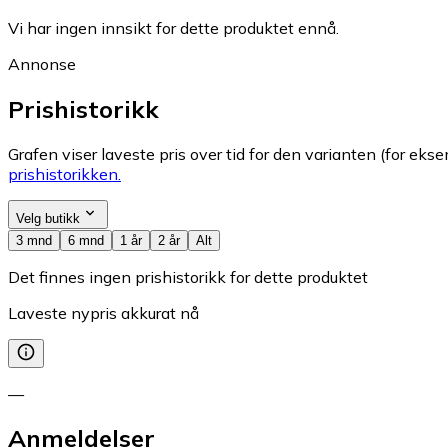
Vi har ingen innsikt for dette produktet ennå.
Annonse
Prishistorikk
Grafen viser laveste pris over tid for den varianten (for eksem
prishistorikken.
Velg butikk
3 mnd
6 mnd
1 år
2 år
Alt
Det finnes ingen prishistorikk for dette produktet
Laveste nypris akkurat nå
—
Anmeldelser