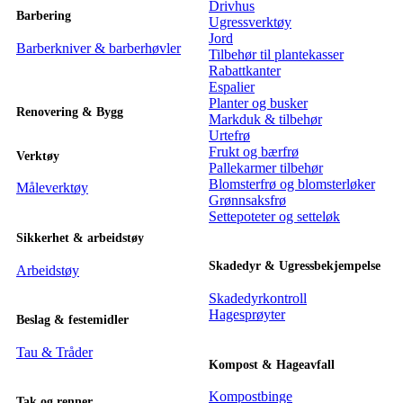
Drivhus
Barbering
Ugressverktøy
Jord
Barberkniver & barberhøvler
Tilbehør til plantekasser
Rabattkanter
Espalier
Planter og busker
Renovering & Bygg
Markduk & tilbehør
Urtefrø
Frukt og bærfrø
Verktøy
Pallekarmer tilbehør
Blomsterfrø og blomsterløker
Måleverktøy
Grønnsaksfrø
Settepoteter og setteløk
Sikkerhet & arbeidstøy
Skadedyr & Ugressbekjempelse
Arbeidstøy
Skadedyrkontroll
Hagesprøyter
Beslag & festemidler
Tau & Tråder
Kompost & Hageavfall
Kompostbinge
Tak og renner