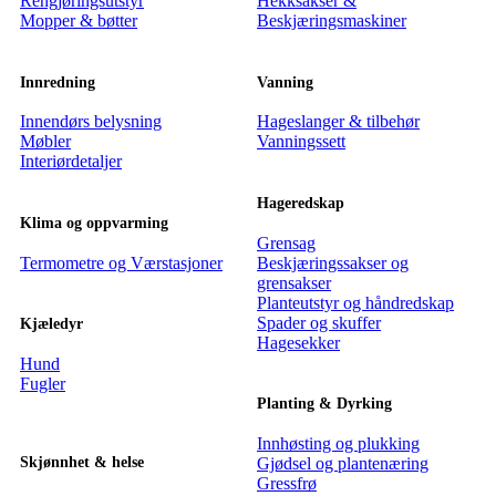
Rengjøringsutstyr
Hekksakser &
Mopper & bøtter
Beskjæringsmaskiner
Innredning
Vanning
Innendørs belysning
Hageslanger & tilbehør
Møbler
Vanningssett
Interiørdetaljer
Hageredskap
Klima og oppvarming
Grensag
Termometre og Værstasjoner
Beskjæringssakser og
grensakser
Planteutstyr og håndredskap
Spader og skuffer
Kjæledyr
Hagesekker
Hund
Fugler
Planting & Dyrking
Innhøsting og plukking
Skjønnhet & helse
Gjødsel og plantenæring
Gressfrø