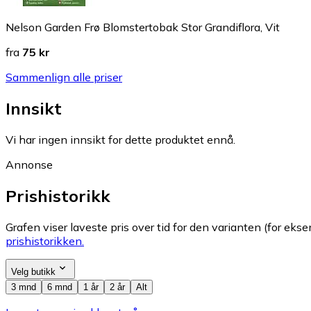
Nelson Garden Frø Blomstertobak Stor Grandiflora, Vit
fra
75 kr
Sammenlign alle priser
Innsikt
Vi har ingen innsikt for dette produktet ennå.
Annonse
Prishistorikk
Grafen viser laveste pris over tid for den varianten (for eksem
prishistorikken.
Velg butikk
3 mnd
6 mnd
1 år
2 år
Alt