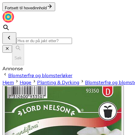
Fortsett til hovedinnhold
Søk
Annonse
Blomsterfrø og blomsterløker
Hjem
Hage
Planting & Dyrking
Blomsterfrø og blomst