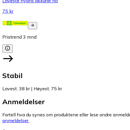
Laveste nypris akkurat nå
75 kr
Pristrend
3
mnd
Stabil
Lavest
:
38 kr
|
Høyest
:
75 kr
Anmeldelser
Fortell hva du synes om produktene eller lese andre anmeldel
anmeldelser.