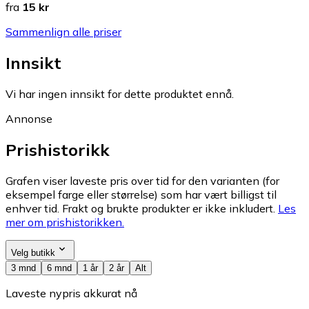
fra
15 kr
Sammenlign alle priser
Innsikt
Vi har ingen innsikt for dette produktet ennå.
Annonse
Prishistorikk
Grafen viser laveste pris over tid for den varianten (for
eksempel farge eller størrelse) som har vært billigst til
enhver tid. Frakt og brukte produkter er ikke inkludert.
Les
mer om prishistorikken.
Velg butikk
3 mnd
6 mnd
1 år
2 år
Alt
Laveste nypris akkurat nå