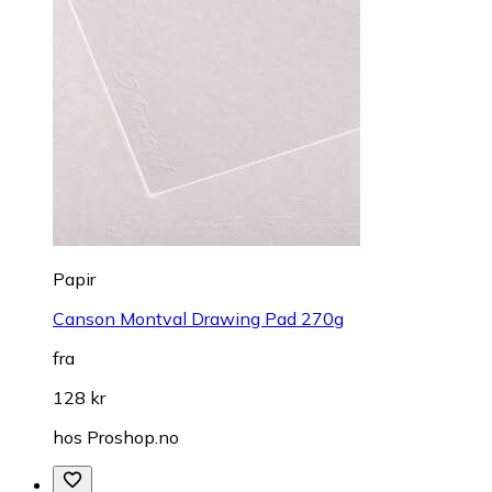
Papir
Canson Montval Drawing Pad 270g
fra
128 kr
hos
Proshop.no