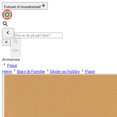
Fortsett til hovedinnhold
Søk
Annonse
Papir
Hjem
Barn & Familie
Skole og hobby
Papir