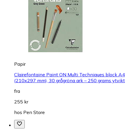
Papir
Clairefontaine Paint ON Multi Techniques block A4
(210x297 mm), 30 grågröna ark – 250 grams ytvikt
fra
255 kr
hos
Pen Store