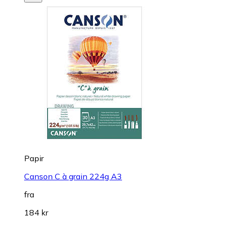
Papir
Canson C à grain 224g A3
fra
184 kr