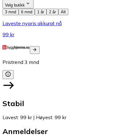
Velg butikk
3 mnd
6 mnd
1 år
2 år
Alt
Laveste nypris akkurat nå
99 kr
Pristrend
3
mnd
Stabil
Lavest
:
99 kr
|
Høyest
:
99 kr
Anmeldelser