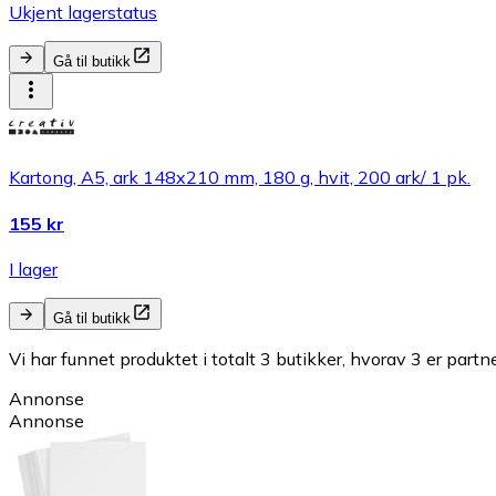
Ukjent lagerstatus
Gå til butikk
Kartong, A5, ark 148x210 mm, 180 g, hvit, 200 ark/ 1 pk.
155 kr
I lager
Gå til butikk
Vi har funnet produktet i totalt 3 butikker, hvorav 3 er partn
Annonse
Annonse