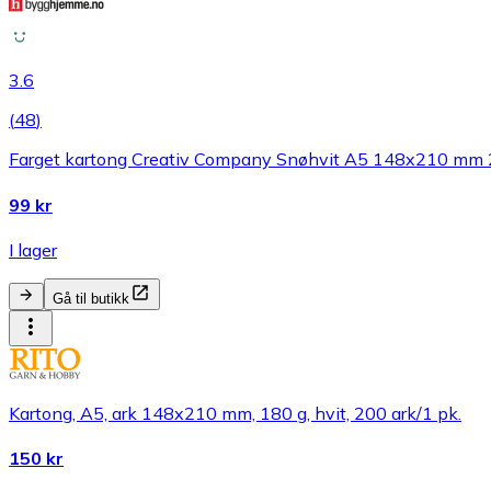
3.6
(
48
)
Farget kartong Creativ Company Snøhvit A5 148x210 mm 
99 kr
I lager
Gå til butikk
Kartong, A5, ark 148x210 mm, 180 g, hvit, 200 ark/1 pk.
150 kr