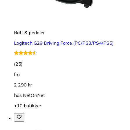
Ratt & pedaler
Logitech G29 Driving Force (PC/PS3/PS4/PS5)
(
25
)
fra
2 290 kr
hos
NetOnNet
+10 butikker