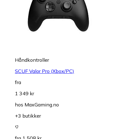
Håndkontroller
SCUF Valor Pro (Xbox/PC)
fra
1 349 kr
hos
MaxGaming.no
+3 butikker
fra 1 508 kr