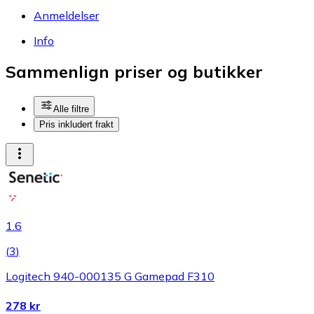
Anmeldelser
Info
Sammenlign priser og butikker
Alle filtre
Pris inkludert frakt
1.6
(
3
)
Logitech 940-000135 G Gamepad F310
278 kr