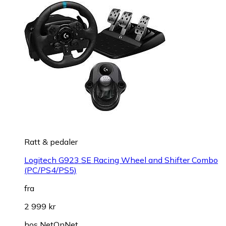
Ratt & pedaler
Logitech G923 SE Racing Wheel and Shifter Combo
(PC/PS4/PS5)
fra
2 999 kr
hos
NetOnNet