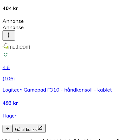
404 kr
Annonse
Annonse
4.6
(
106
)
Logitech Gamepad F310 - håndkonsoll - kablet
493 kr
I lager
Gå til butikk