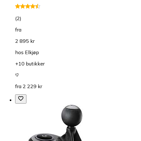
(
2
)
fra
2 895 kr
hos
Elkjøp
+10 butikker
fra 2 229 kr