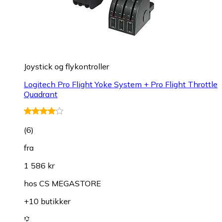
Joystick og flykontroller
Logitech Pro Flight Yoke System + Pro Flight Throttle
Quadrant
(
6
)
fra
1 586 kr
hos
CS MEGASTORE
+10 butikker