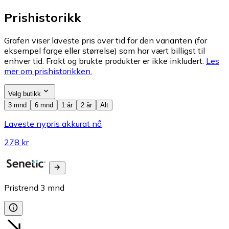
Prishistorikk
Grafen viser laveste pris over tid for den varianten (for
eksempel farge eller størrelse) som har vært billigst til
enhver tid. Frakt og brukte produkter er ikke inkludert.
Les
mer om prishistorikken.
Velg butikk
3 mnd
6 mnd
1 år
2 år
Alt
Laveste nypris akkurat nå
278 kr
Pristrend
3
mnd