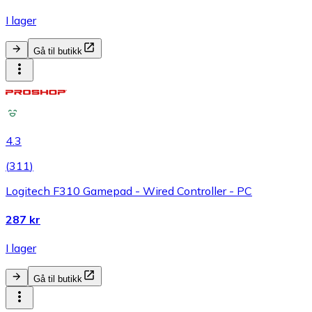
I lager
Gå til butikk
4.3
(
311
)
Logitech F310 Gamepad - Wired Controller - PC
287 kr
I lager
Gå til butikk