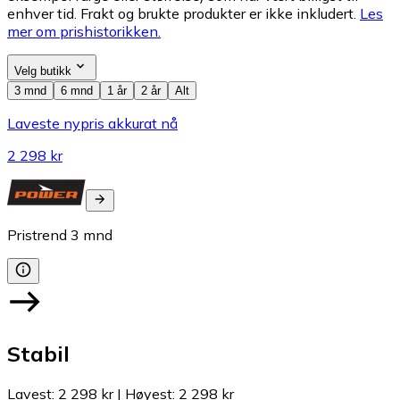
enhver tid. Frakt og brukte produkter er ikke inkludert.
Les
mer om prishistorikken.
Velg butikk
3 mnd
6 mnd
1 år
2 år
Alt
Laveste nypris akkurat nå
2 298 kr
Pristrend
3
mnd
Stabil
Lavest
:
2 298 kr
|
Høyest
:
2 298 kr