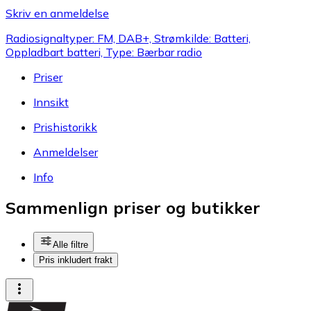
Skriv en anmeldelse
Radiosignaltyper: FM, DAB+, Strømkilde: Batteri,
Oppladbart batteri, Type: Bærbar radio
Priser
Innsikt
Prishistorikk
Anmeldelser
Info
Sammenlign priser og butikker
Alle filtre
Pris inkludert frakt