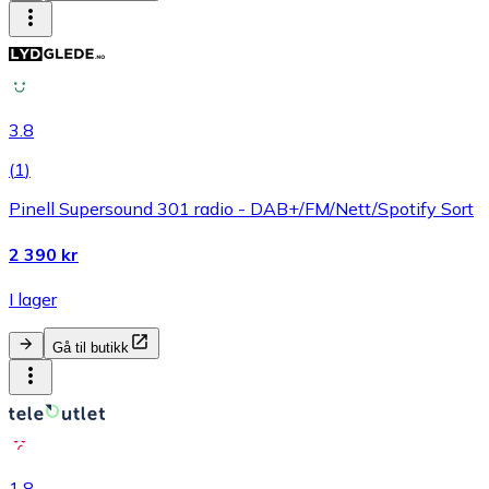
3.8
(
1
)
Pinell Supersound 301 radio - DAB+/FM/Nett/Spotify Sort
2 390 kr
I lager
Gå til butikk
1.8