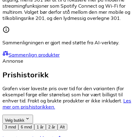
streamingfunksjoner som Spotify Connect og Wi-Fi for
multirom. Valget bør derfor stå mellom den mer mobile og
tilkoblingsrike 201, og den lydmessig overlegne 301.
Sammenligningen er gjort med støtte fra AI-verktøy.
Sammenlign produkter
Annonse
Prishistorikk
Grafen viser laveste pris over tid for den varianten (for
eksempel farge eller størrelse) som har vært billigst til
enhver tid. Frakt og brukte produkter er ikke inkludert.
Les
mer om prishistorikken.
Velg butikk
3 mnd
6 mnd
1 år
2 år
Alt