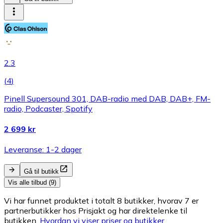
2.3
(
4
)
Pinell Supersound 301, DAB-radio med DAB, DAB+, FM-
radio, Podcaster, Spotify
2 699 kr
Leveranse: 1-2 dager
Gå til butikk
Vis alle tilbud (9)
Vi har funnet produktet i totalt 8 butikker, hvorav 7 er
partnerbutikker hos Prisjakt og har direktelenke til
butikken.
Hvordan vi viser priser og butikker.