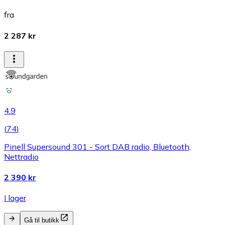
fra
2 287 kr
4.9
(
74
)
Pinell Supersound 301 - Sort DAB radio, Bluetooth,
Nettradio
2 390 kr
I lager
Gå til butikk