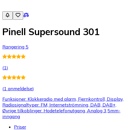
Pinell Supersound 301
Rangering 5
(
1
)
(
1 anmeldelse
)
Funksjoner: Klokkeradio med alarm, Fjernkontroll, Display,
Radiosignaltyper: FM, Internetströmning, DAB, DAB+,
Øvrige tilkoblinger: Hodetelefonutgang, Analog 3,5mm-
inngang
Priser