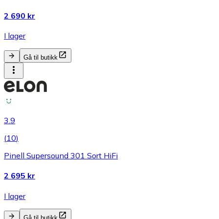
2 690 kr
I lager
Gå til butikk
3.9
(
10
)
Pinell Supersound 301 Sort HiFi
2 695 kr
I lager
Gå til butikk