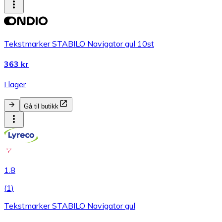
Tekstmarker STABILO Navigator gul 10st
363 kr
I lager
Gå til butikk
1.8
(
1
)
Tekstmarker STABILO Navigator gul