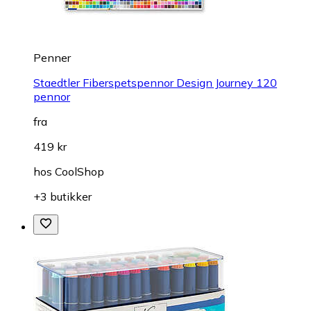
Penner
Staedtler Fiberspetspennor Design Journey 120
pennor
fra
419 kr
hos
CoolShop
+3 butikker