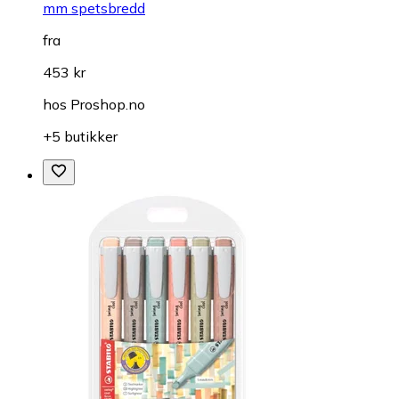
mm spetsbredd
fra
453 kr
hos
Proshop.no
+5 butikker