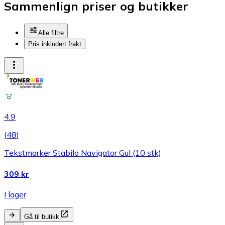
Sammenlign priser og butikker
Alle filtre
Pris inkludert frakt
4.9
(
48
)
Tekstmarker Stabilo Navigator Gul (10 stk)
309 kr
I lager
Gå til butikk