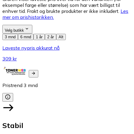
eksempel farge eller størrelse) som har vært billigst til
enhver tid. Frakt og brukte produkter er ikke inkludert.
Les
mer om prishistorikken.
Velg butikk
3 mnd
6 mnd
1 år
2 år
Alt
Laveste nypris akkurat nå
309 kr
Pristrend
3
mnd
Stabil