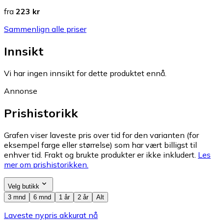
fra
223 kr
Sammenlign alle priser
Innsikt
Vi har ingen innsikt for dette produktet ennå.
Annonse
Prishistorikk
Grafen viser laveste pris over tid for den varianten (for
eksempel farge eller størrelse) som har vært billigst til
enhver tid. Frakt og brukte produkter er ikke inkludert.
Les
mer om prishistorikken.
Velg butikk
3 mnd
6 mnd
1 år
2 år
Alt
Laveste nypris akkurat nå