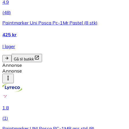
4.9
(
48
)
Paintmarker Uni Posca Pc-1Mr Pastel (8 stk)
425 kr
I lager
Gå til butikk
Annonse
Annonse
1.8
(
1
)
Paintmarker UNI Posca PC-1MR ass std (8)