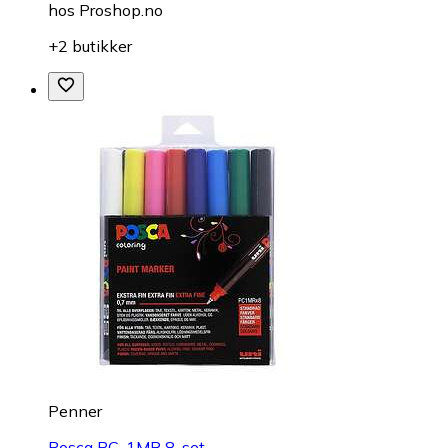
hos
Proshop.no
+2 butikker
Penner
Posca PC-1MR 8-set