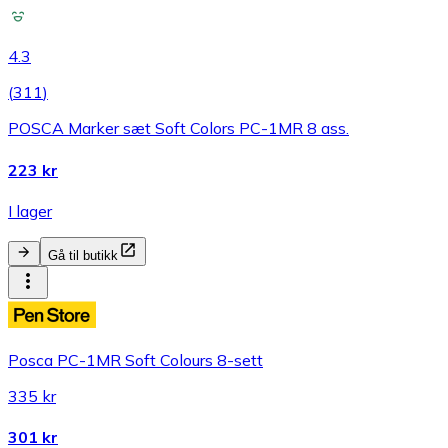
4.3
(
311
)
POSCA Marker sæt Soft Colors PC-1MR 8 ass.
223 kr
I lager
Gå til butikk
Posca PC-1MR Soft Colours 8-sett
335 kr
301 kr