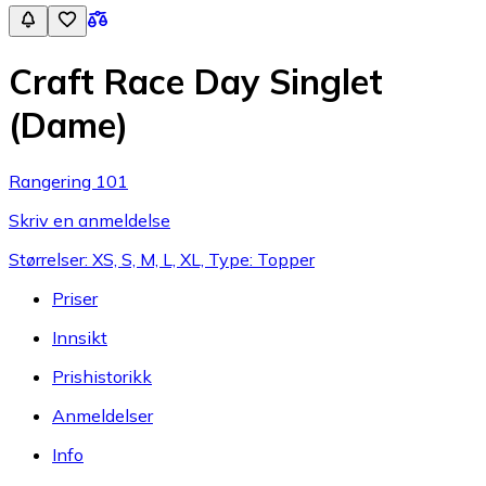
Craft Race Day Singlet
(Dame)
Rangering 101
Skriv en anmeldelse
Størrelser: XS, S, M, L, XL, Type: Topper
Priser
Innsikt
Prishistorikk
Anmeldelser
Info