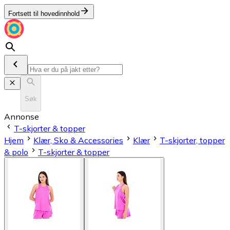
Fortsett til hovedinnhold
Søk
Annonse
T-skjorter & topper
Hjem
Klær, Sko & Accessories
Klær
T-skjorter, topper
& polo
T-skjorter & topper