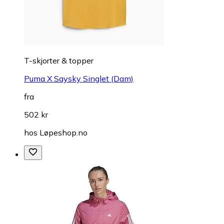
T-skjorter & topper
Puma X Saysky Singlet (Dam)
fra
502 kr
hos
Løpeshop.no