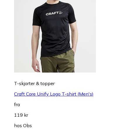
T-skjorter & topper
Craft Core Unify Logo T-shirt (Men's)
fra
119 kr
hos
Obs