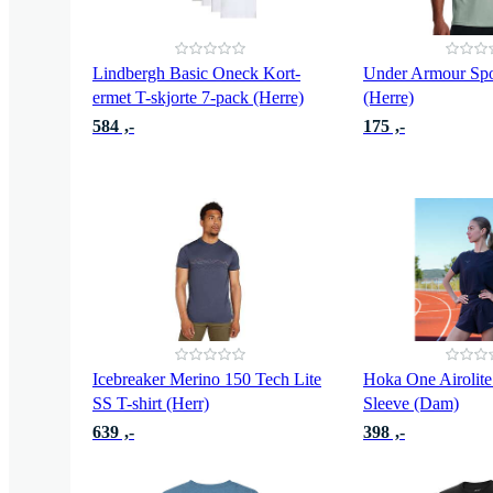
Lindbergh Basic Oneck Kort-
Under Armour Spor
ermet T-skjorte 7-pack (Herre)
(Herre)
584 ,-
175 ,-
Icebreaker Merino 150 Tech Lite
Hoka One Airolite
SS T-shirt (Herr)
Sleeve (Dam)
639 ,-
398 ,-