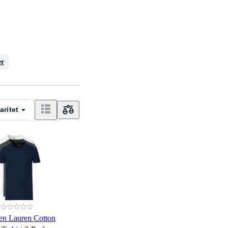
er
aritet
en Lauren Cotton