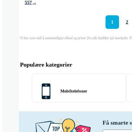
557 ,-
1
2
Vi har som mål å sammenligne tilbud og priser fra alle butikker på markedet. P
Populære kategorier
Mobiltelefoner
Få smarte s