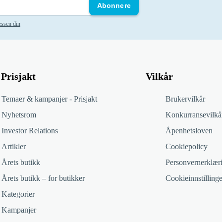
Abonnere
essen din
Prisjakt
Vilkår
Temaer & kampanjer - Prisjakt
Brukervilkår
Nyhetsrom
Konkurransevilkå
Investor Relations
Åpenhetsloven
Artikler
Cookiepolicy
Årets butikk
Personvernerklær
Årets butikk – for butikker
Cookieinnstillinge
Kategorier
Kampanjer