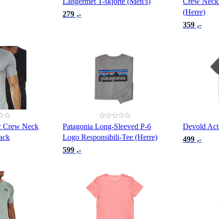
Langermet T-skjorte (Men's)
Crew Neck 
(Herre)
279 ,-
359 ,-
c Crew Neck
Patagonia Long-Sleeved P-6
Devold Act
pack
Logo Responsibili-Tee (Herre)
499 ,-
599 ,-